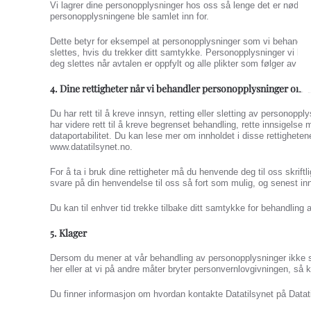
Vi lagrer dine personopplysninger hos oss så lenge det er nødven
personopplysningene ble samlet inn for.
Dette betyr for eksempel at personopplysninger som vi behandler
slettes, hvis du trekker ditt samtykke. Personopplysninger vi beh
deg slettes når avtalen er oppfylt og alle plikter som følger av avt
4. Dine rettigheter når vi behandler personopplysninger om 
Du har rett til å kreve innsyn, retting eller sletting av personop
har videre rett til å kreve begrenset behandling, rette innsigelse 
dataportabilitet. Du kan lese mer om innholdet i disse rettigheten
www.datatilsynet.no.
For å ta i bruk dine rettigheter må du henvende deg til oss skriftli
svare på din henvendelse til oss så fort som mulig, og senest in
Du kan til enhver tid trekke tilbake ditt samtykke for behandling
5. Klager
Dersom du mener at vår behandling av personopplysninger ikke 
her eller at vi på andre måter bryter personvernlovgivningen, så k
Du finner informasjon om hvordan kontakte Datatilsynet på Datati