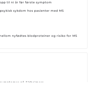
opp til ni år før første symptom
or psykisk sykdom hos pasienter med MS
llom nyfødtes blodproteiner og risiko for MS
er symptomer på Alzheimers
emsene på nytt Alzheimer-legemiddel i Europa
behandling for Alzheimers