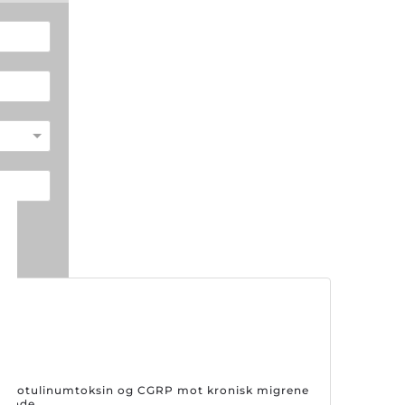
på botulinumtoksin og CGRP mot kronisk migrene
drende