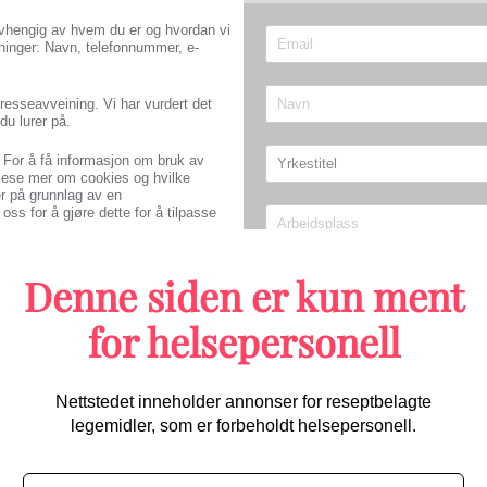
 avhengig av hvem du er og hvordan vi
ninger: Navn, telefonnummer, e-
resseavveining. Vi har vurdert det
du lurer på.
o. For å få informasjon om bruk av
 lese mer om cookies og hvilke
r på grunnlag av en
oss for å gjøre dette for å tilpasse
Denne siden er kun ment
Send
et foreligger et lovlig grunnlag for
for helsepersonell
å samle inn, lagre eller på annen måte
ft av våre nettsider, webanalyse
Migrene/hodepine
or å ivareta informasjonssikkerheten i
Nettstedet inneholder annonser for reseptbelagte
nfor EU/EØS-området.
legemidler, som er forbeholdt helsepersonell.
Første randomiserte studien 
starter opp: Kan bli praksisen