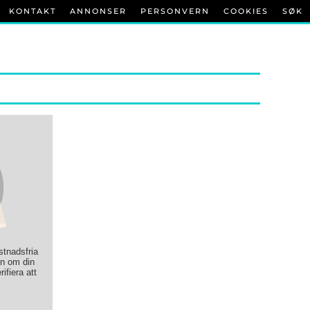
KONTAKT
ANNONSER
PERSONVERN
COOKIES
SØK
ostnadsfria
on om din
rifiera att