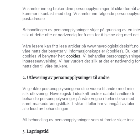
Vi samler inn og bruker dine personopplysninger til ulike formål
kommer i kontakt med deg. Vi samler inn følgende personopplys
postadresse.
Behandlingen av personopplysninger skjer på grunnlag av en inte
slik at dette ofte er nødvendig for å oss for å hjelpe deg med det 
Våre lesere kan fritt lese artikler på www.nevrologisktidsskrift.n
våre nettsider benytter vi informasjonskapsler (cookies). Du kan
cookies vi benytter her:
cookies
. Vi behandler personopplysninge
interesseavveining. Vi har vurdert det slik at det er nødvendig for 
nettsiden til våre brukere.
2. Utlevering av personopplysninger til andre
Vi gir ikke personopplysningene dine videre til andre med mindre d
slik utlevering. Nevrologisk Tidsskrift bruker databehandlere til 
behandle personopplysninger på våre vegne i forbindelse med dri
samt markedsføringstiltak. I slike tilfeller har vi inngått avtaler f
alle ledd av behandlingen.
All behandling av personopplysninger som vi foretar skjer inne
3. Lagringstid