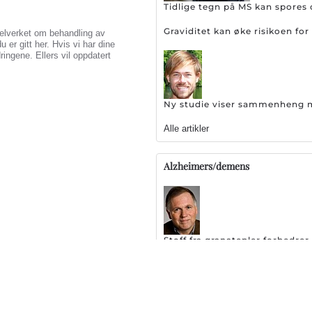
Tidlige tegn på MS kan spores 
Graviditet kan øke risikoen f
egelverket om behandling av
er gitt her. Hvis vi har dine
ingene. Ellers vil oppdatert
Ny studie viser sammenheng me
Alle artikler
Alzheimers/demens
Stoff fra granatepler forbedr
Stor skuffelse: EMA setter br
127 legemidler testes ut som 