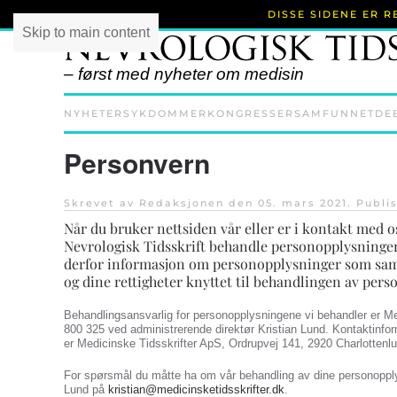
DISSE SIDENE ER 
Skip to main content
– først med nyheter om medisin
NYHETER
SYKDOMMER
KONGRESSER
SAMFUNNET
DE
Personvern
Skrevet av Redaksjonen den
05. mars 2021
. Publi
Når du bruker nettsiden vår eller er i kontakt med o
Nevrologisk Tidsskrift behandle personopplysninge
derfor informasjon om personopplysninger som samle
og dine rettigheter knyttet til behandlingen av per
Behandlingsansvarlig for personopplysningene vi behandler er Med
800 325 ved administrerende direktør Kristian Lund. Kontaktinfor
er Medicinske Tidsskrifter ApS, Ordrupvej 141, 2920 Charlotten
For spørsmål du måtte ha om vår behandling av dine personopply
Lund på
kristian@medicinsketidsskrifter.dk
.