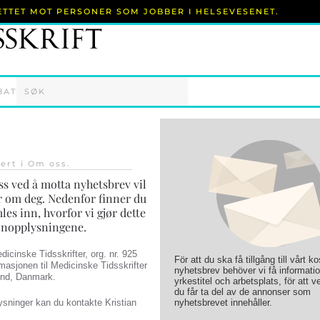
RETTET MOT PERSONER SOM JOBBER I HELSEVESENET.
BAT
sert i
Om oss
.
ss ved å motta nyhetsbrev vil
r om deg. Nedenfor finner du
s inn, hvorfor vi gjør dette
sonopplysningene.
icinske Tidsskrifter, org. nr. 925
För att du ska få tillgång till vårt k
masjonen til Medicinske Tidsskrifter
nyhetsbrev behöver vi få informati
lund, Danmark.
yrkestitel och arbetsplats, för att ve
du får ta del av de annonser som
sninger kan du kontakte Kristian
nyhetsbrevet innehåller.