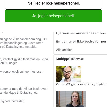
dig for det formål
Nei, jeg er ikke helsepersonell.
Sjeldent hodepinetilstand øk
 på grunnlag av ditt samtykke
Ja, jeg er helsepersonell.
andler for å oppfylle en avtale med
aleforholdet er oppfylt.
deg
Hjernen ser annerledes ut ho
plysningene vi behandler om deg. Du
Emgallity er ikke bedre for pe
mot behandlingen og kreve rett til
e på Datatilsynets nettside:
Alle artikler
Multippel sklerose
g, vedlagt gyldig legitimasjon. Vi vil
nen 30 dager.
 av personopplysninger hos oss.
Covid-19 gir ikke mer sympto
stemmer med det vi har beskrevet
an du klage til Datatilsynet.
lsynets nettsider.