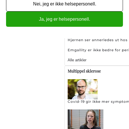
Nei, jeg er ikke helsepersonell.
Sjeldent hodepinetilstand øk
Ja, jeg er helsepersonell.
Hjernen ser annerledes ut ho
Emgallity er ikke bedre for pe
Alle artikler
Multippel sklerose
Covid-19 gir ikke mer sympto