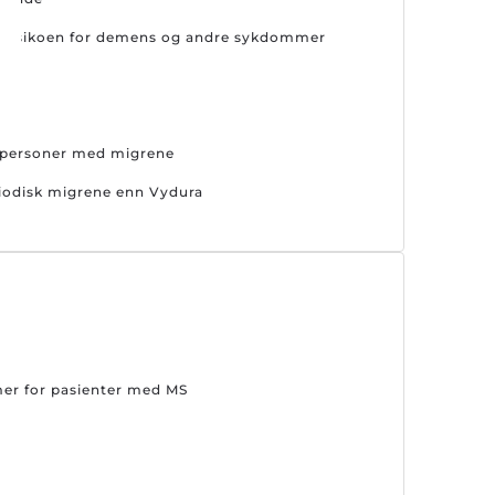
er risikoen for demens og andre sykdommer
s personer med migrene
riodisk migrene enn Vydura
mer for pasienter med MS