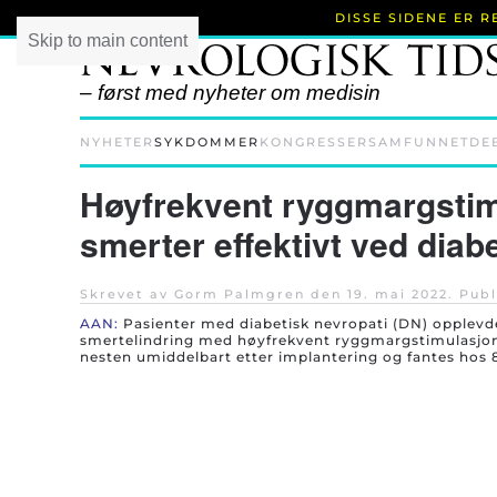
DISSE SIDENE ER 
Skip to main content
– først med nyheter om medisin
NYHETER
SYKDOMMER
KONGRESSER
SAMFUNNET
DE
Høyfrekvent ryggmargstim
smerter effektivt ved diab
Skrevet av Gorm Palmgren den
19. mai 2022
. Publ
AAN:
Pasienter med diabetisk nevropati (DN) opplevd
smertelindring med høyfrekvent ryggmargstimulasjon (
nesten umiddelbart etter implantering og fantes hos 