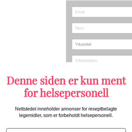
Denne siden er kun ment
Send
for helsepersonell
Migrene/hodepine
Nettstedet inneholder annonser for reseptbelagte
legemidler, som er forbeholdt helsepersonell.
Første randomiserte studien 
starter opp: Kan bli praksisen