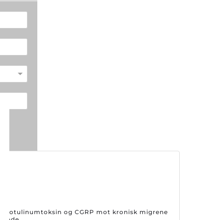
på botulinumtoksin og CGRP mot kronisk migrene
drende