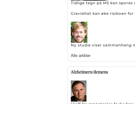
Tidlige tegn på MS kan spores 
Graviditet kan øke risikoen f
Ny studie viser sammenheng me
Alle artikler
Alzheimers/demens
Stoff fra granatepler forbedr
Stor skuffelse: EMA setter br
127 legemidler testes ut som 