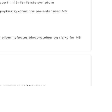
opp til ni år før første symptom
or psykisk sykdom hos pasienter med MS
llom nyfødtes blodproteiner og risiko for MS
er symptomer på Alzheimers
emsene på nytt Alzheimer-legemiddel i Europa
behandling for Alzheimers