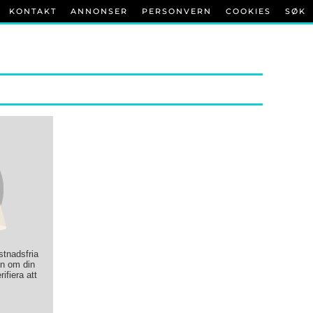
KONTAKT
ANNONSER
PERSONVERN
COOKIES
SØK
ostnadsfria
on om din
rifiera att