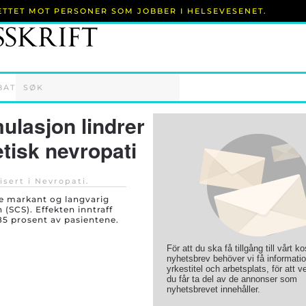
RETTET MOT PERSONER SOM JOBBER I HELSEVESENET.
BAT
ulasjon lindrer
etisk nevropati
isert i
Nevropati
.
e markant og langvarig
SCS). Effekten inntraff
85 prosent av pasientene.
För att du ska få tillgång till vårt k
nyhetsbrev behöver vi få informati
yrkestitel och arbetsplats, för att ve
du får ta del av de annonser som
nyhetsbrevet innehåller.