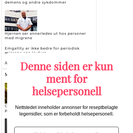
demens og andre sykdommer
Hjernen ser annerledes ut hos personer
med migrene
Emgallity er ikke bedre for periodisk
migrene enn Vydura
Denne siden er kun
Alle artikler
ment for
Multippel sklerose
helsepersonell
Covid-19 gir ikke mer symptomer for
Nettstedet inneholder annonser for reseptbelagte
pasienter med MS
legemidler, som er forbeholdt helsepersonell.