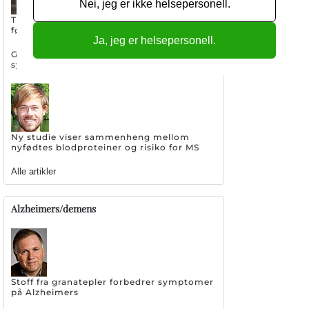
Nei, jeg er ikke helsepersonell.
Tidlige tegn på MS kan spores opp til ni år
før første symptom
Ja, jeg er helsepersonell.
Graviditet kan øke risikoen for psykisk
sykdom hos pasienter med MS
Ny studie viser sammenheng mellom
nyfødtes blodproteiner og risiko for MS
Alle artikler
Alzheimers/demens
Stoff fra granatepler forbedrer symptomer
på Alzheimers