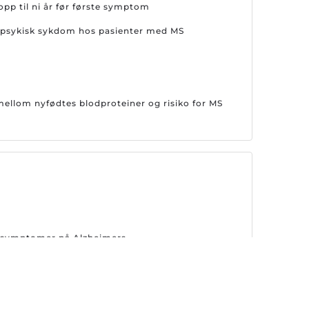
opp til ni år før første symptom
or psykisk sykdom hos pasienter med MS
llom nyfødtes blodproteiner og risiko for MS
er symptomer på Alzheimers
emsene på nytt Alzheimer-legemiddel i Europa
behandling for Alzheimers