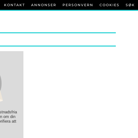
KONTAKT
ANNONSER
PERSONVERN
COOKIES
SØK
ostnadsfria
on om din
rifiera att