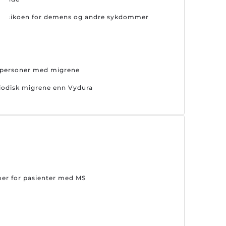
er risikoen for demens og andre sykdommer
s personer med migrene
riodisk migrene enn Vydura
mer for pasienter med MS