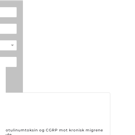
på botulinumtoksin og CGRP mot kronisk migrene
drende