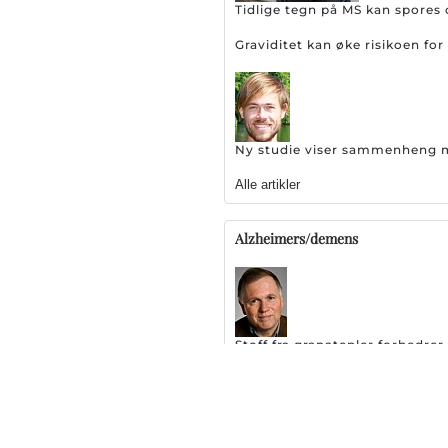
Tidlige tegn på MS kan spores 
Graviditet kan øke risikoen f
Ny studie viser sammenheng me
Alle artikler
Alzheimers/demens
Stoff fra granatepler forbedr
Stor skuffelse: EMA setter br
127 legemidler testes ut som 