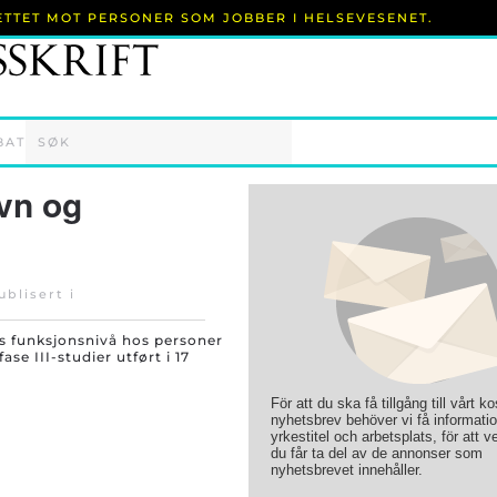
RETTET MOT PERSONER SOM JOBBER I HELSEVESENET.
BAT
vn og
ublisert i
s funksjonsnivå hos personer
se III-studier utført i 17
För att du ska få tillgång till vårt k
nyhetsbrev behöver vi få informati
yrkestitel och arbetsplats, för att ve
du får ta del av de annonser som
nyhetsbrevet innehåller.