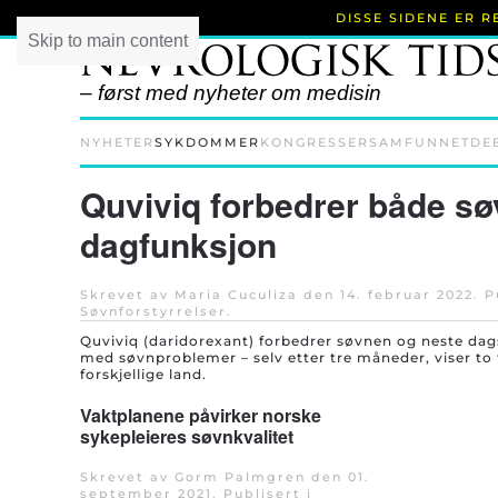
DISSE SIDENE ER 
Skip to main content
– først med nyheter om medisin
NYHETER
SYKDOMMER
KONGRESSER
SAMFUNNET
DE
Quviviq forbedrer både sø
dagfunksjon
Skrevet av Maria Cuculiza den
14. februar 2022
. P
Søvnforstyrrelser
.
Quviviq (daridorexant) forbedrer søvnen og neste dag
med søvnproblemer – selv etter tre måneder, viser to fa
forskjellige land.
Vaktplanene påvirker norske
sykepleieres søvnkvalitet
Skrevet av Gorm Palmgren den
01.
september 2021
. Publisert i