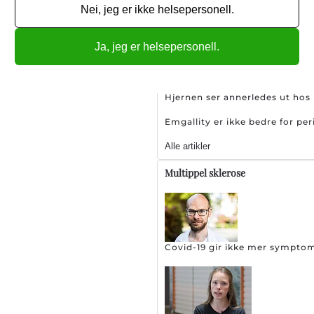
Nei, jeg er ikke helsepersonell.
Sjeldent hodepinetilstand øk
Ja, jeg er helsepersonell.
Hjernen ser annerledes ut ho
Emgallity er ikke bedre for pe
Alle artikler
Multippel sklerose
Covid-19 gir ikke mer sympto