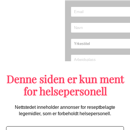
Denne siden er kun ment
Send
for helsepersonell
Migrene/hodepine
Nettstedet inneholder annonser for reseptbelagte
legemidler, som er forbeholdt helsepersonell.
Første randomiserte studien 
starter opp: Kan bli praksisen