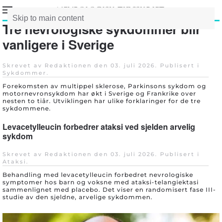
Skip to main content
Tre nevrologiske sykdommer blir
vanligere i Sverige
Skrevet av Redaktionen den
03. juli 2026
. Publisert i
Sykdommer
.
Forekomsten av multippel sklerose, Parkinsons sykdom og
motornevronsykdom har økt i Sverige og Frankrike over
nesten to tiår. Utviklingen har ulike forklaringer for de tre
sykdommene.
Levacetylleucin forbedrer ataksi ved sjelden arvelig
sykdom
Skrevet av Redaktionen den
03. juli 2026
. Publisert i
Ataksi
.
Behandling med levacetylleucin forbedret nevrologiske
symptomer hos barn og voksne med ataksi-telangiektasi
sammenlignet med placebo. Det viser en randomisert fase III-
studie av den sjeldne, arvelige sykdommen.