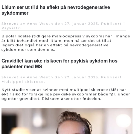
Litium ser ut til å ha effekt på nevrodegenerative
sykdommer
Skrevet av Anne Westh den
27. januar 2025
. Publisert i
Psykiatri
.
Bipolar lidelse (tidligere maniodepressiv sykdom) har i mange
år blitt behandlet med litium, men nå ser det ut til at
legemidlet også har en effekt på nevrodegenerative
sykdommer som demens.
Graviditet kan øke risikoen for psykisk sykdom hos
pasienter med MS
Skrevet av Anne Westh den
27. januar 2025
. Publisert i
Multippel sklerose
.
Nytt studie viser at kvinner med multippel sklerose (MS) har
økt risiko for forskjellige psykiske sykdommer både før, under
og etter graviditet. Risikoen øker etter fødselen.