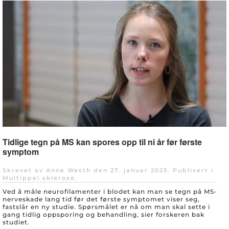
Tidlige tegn på MS kan spores opp til ni år før første
symptom
Skrevet av Anne Westh den
27. januar 2025
. Publisert i
Multippel sklerose
.
Ved å måle neurofilamenter i blodet kan man se tegn på MS-
nerveskade lang tid før det første symptomet viser seg,
fastslår en ny studie. Spørsmålet er nå om man skal sette i
gang tidlig oppsporing og behandling, sier forskeren bak
studiet.