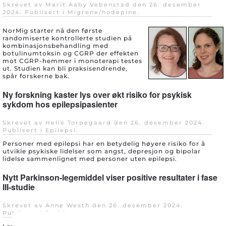
Skrevet av Marit Aaby Vebenstad den
26. desember
2024
. Publisert i
Migrene/hodepine
.
NorMig starter nå den første
randomiserte kontrollerte studien på
kombinasjonsbehandling med
botulinumtoksin og CGRP der effekten
mot CGRP-hemmer i monoterapi testes
ut. Studien kan bli praksisendrende,
spår forskerne bak.
Ny forskning kaster lys over økt risiko for psykisk
sykdom hos epilepsipasienter
Skrevet av Helle Torpegaard den
26. desember 2024
.
Publisert i
Epilepsi
.
Personer med epilepsi har en betydelig høyere risiko for å
utvikle psykiske lidelser som angst, depresjon og bipolar
lidelse sammenlignet med personer uten epilepsi.
Nytt Parkinson-legemiddel viser positive resultater i fase
III-studie
Skrevet av Anne Westh den
26. desember 2024
.
Publisert i
Parkinsons
.