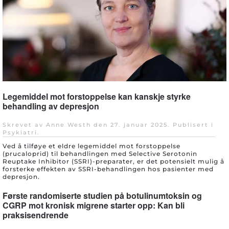
Legemiddel mot forstoppelse kan kanskje styrke
behandling av depresjon
Skrevet av Anne Westh den
27. januar 2025
. Publisert i
Psykiatri
.
Ved å tilføye et eldre legemiddel mot forstoppelse
(prucaloprid) til behandlingen med Selective Serotonin
Reuptake Inhibitor (SSRI)-preparater, er det potensielt mulig å
forsterke effekten av SSRI-behandlingen hos pasienter med
depresjon.
Første randomiserte studien på botulinumtoksin og
CGRP mot kronisk migrene starter opp: Kan bli
praksisendrende