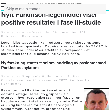
Skip to main content
Nytt Parkinson-legemiddel viser
positive resultater i fase III-studie
Skrevet av Anne Westh den
26. desember 2024
.
Publisert i
Parkinsons
.
Legemidlet tavapadon kan redusere motoriske symptomer
hos Parkinson-pasienter. Det viser nye resultater fra TEMPO 1-
studien, som undersøker effekten av tavapadon – et
legemiddel for tidlig behandling av Parkinson.
Ny forskning støtter teori om inndeling av pasienter med
Parkinsons sykdom
Skrevet av Stephanie Hollender og Bo Karl
Christensen den
28. desember 2022
. Publisert i
Parkinsons
.
Pasienter med Parkinsons kan etter alt å
dømme kategoriseres i to grupper – alt
ettersom hvor patologien stammer fra, sier en
hypotese som nå støttes av en ny studie. Dette
er viktig kunnskap for å forstå patologien til
sykdommen, lyder det fra professor Dag