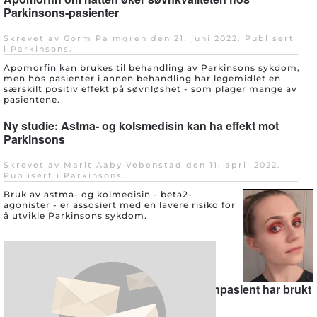
Parkinsons-pasienter
Skrevet av Gorm Palmgren den
21. juni 2022
. Publisert
i
Parkinsons
.
Apomorfin kan brukes til behandling av Parkinsons sykdom,
men hos pasienter i annen behandling har legemidlet en
særskilt positiv effekt på søvnløshet - som plager mange av
pasientene.
Ny studie: Astma- og kolsmedisin kan ha effekt mot
Parkinsons
Skrevet av Marit Aaby Vebenstad den
11. april 2022
.
Publisert i
Parkinsons
.
Bruk av astma- og kolmedisin - beta2-
agonister - er assosiert med en lavere risiko for
å utvikle Parkinsons sykdom.
Ny studie: Hver tiende norske parkinsonpasient har brukt
cannabis