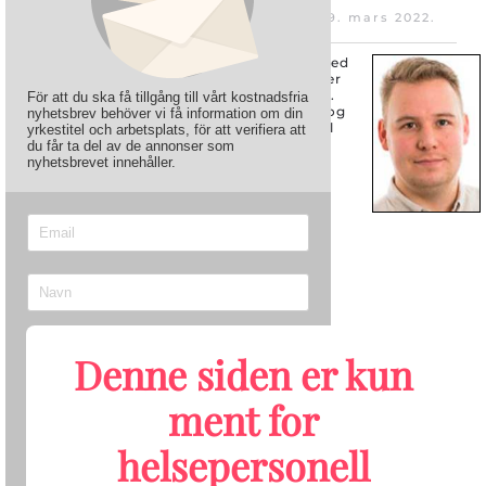
Skrevet av Marit Aaby Vebenstad den
19. mars 2022
.
Publisert i
Parkinsons
.
Omtrent 11 prosent av voksne nordmenn med
Parkinsons sykdom svarer at de bruker, eller
har brukt, cannabis for å lindre symptomer.
För att du ska få tillgång till vårt kostnadsfria
Effekter på motoriske plager, søvnkvalitet og
nyhetsbrev behöver vi få information om din
smerte oppgis som de viktigste årsakene til
yrkestitel och arbetsplats, för att verifiera att
cannabisbruken.
du får ta del av de annonser som
nyhetsbrevet innehåller.
Denne siden er kun
ment for
helsepersonell
Send