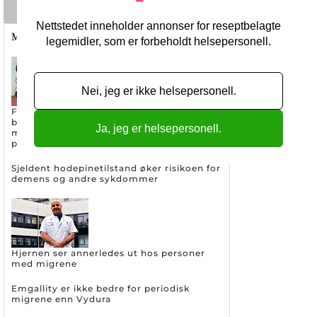
Nettstedet inneholder annonser for reseptbelagte
Migrene/hodepine
legemidler, som er forbeholdt helsepersonell.
Nei, jeg er ikke helsepersonell.
Første randomiserte studien på
botulinumtoksin og CGRP mot kronisk
Ja, jeg er helsepersonell.
migrene starter opp: Kan bli
praksisendrende
Sjeldent hodepinetilstand øker risikoen for
demens og andre sykdommer
Hjernen ser annerledes ut hos personer
med migrene
Emgallity er ikke bedre for periodisk
migrene enn Vydura