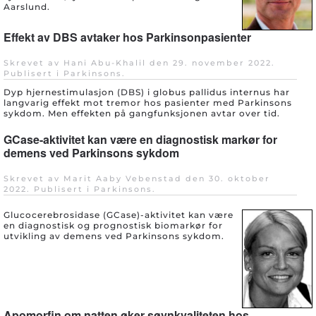
Aarslund.
Effekt av DBS avtaker hos Parkinsonpasienter
Skrevet av Hani Abu-Khalil den
29. november 2022
.
Publisert i
Parkinsons
.
Dyp hjernestimulasjon (DBS) i globus pallidus internus har
langvarig effekt mot tremor hos pasienter med Parkinsons
sykdom. Men effekten på gangfunksjonen avtar over tid.
GCase-aktivitet kan være en diagnostisk markør for
demens ved Parkinsons sykdom
Skrevet av Marit Aaby Vebenstad den
30. oktober
2022
. Publisert i
Parkinsons
.
Glucocerebrosidase (GCase)-aktivitet kan være
en diagnostisk og prognostisk biomarkør for
utvikling av demens ved Parkinsons sykdom.
Apomorfin om natten øker søvnkvaliteten hos