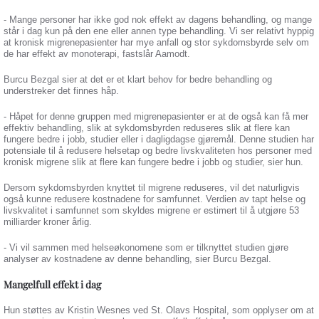
- Mange personer har ikke god nok effekt av dagens behandling, og mange
står i dag kun på den ene eller annen type behandling. Vi ser relativt hyppig
at kronisk migrenepasienter har mye anfall og stor sykdomsbyrde selv om
de har effekt av monoterapi, fastslår Aamodt.
Burcu Bezgal sier at det er et klart behov for bedre behandling og
understreker det finnes håp.
- Håpet for denne gruppen med migrenepasienter er at de også kan få mer
effektiv behandling, slik at sykdomsbyrden reduseres slik at flere kan
fungere bedre i jobb, studier eller i dagligdagse gjøremål. Denne studien har
potensiale til å redusere helsetap og bedre livskvaliteten hos personer med
kronisk migrene slik at flere kan fungere bedre i jobb og studier, sier hun.
Dersom sykdomsbyrden knyttet til migrene reduseres, vil det naturligvis
også kunne redusere kostnadene for samfunnet. Verdien av tapt helse og
livskvalitet i samfunnet som skyldes migrene er estimert til å utgjøre 53
milliarder kroner årlig.
- Vi vil sammen med helseøkonomene som er tilknyttet studien gjøre
analyser av kostnadene av denne behandling, sier Burcu Bezgal.
Mangelfull effekt i dag
Hun støttes av Kristin Wesnes ved St. Olavs Hospital, som opplyser om at