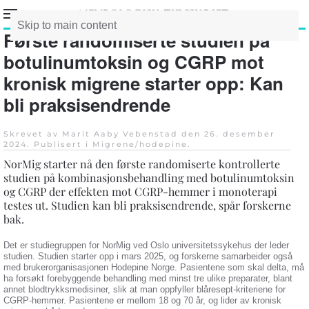
Skip to main content
Første randomiserte studien på
botulinumtoksin og CGRP mot
kronisk migrene starter opp: Kan
bli praksisendrende
Skrevet av Marit Aaby Vebenstad den
26. desember
2024
. Publisert i
Migrene/hodepine
.
NorMig starter nå den første randomiserte kontrollerte
studien på kombinasjonsbehandling med botulinumtoksin
og CGRP der effekten mot CGRP-hemmer i monoterapi
testes ut. Studien kan bli praksisendrende, spår forskerne
bak.
Det er studiegruppen for NorMig ved Oslo universitetssykehus der leder
studien. Studien starter opp i mars 2025, og forskerne samarbeider også
med brukerorganisasjonen Hodepine Norge. Pasientene som skal delta, må
ha forsøkt forebyggende behandling med minst tre ulike preparater, blant
annet blodtrykksmedisiner, slik at man oppfyller blåresept-kriteriene for
CGRP-hemmer. Pasientene er mellom 18 og 70 år, og lider av kronisk