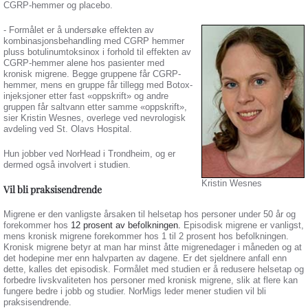
CGRP-hemmer og placebo.
- Formålet er å undersøke effekten av
kombinasjonsbehandling med CGRP hemmer
pluss botulinumtoksinox i forhold til effekten av
CGRP-hemmer alene hos pasienter med
kronisk migrene. Begge gruppene får CGRP-
hemmer, mens en gruppe får tillegg med Botox-
injeksjoner etter fast «oppskrift» og andre
gruppen får saltvann etter samme «oppskrift»,
sier Kristin Wesnes, overlege ved nevrologisk
avdeling ved St. Olavs Hospital.
Hun jobber ved NorHead i Trondheim, og er
dermed også involvert i studien.
Kristin Wesnes
Vil bli praksisendrende
Migrene er den vanligste årsaken til helsetap hos personer under 50 år og
forekommer hos
12 prosent av befolkningen.
Episodisk migrene er vanligst,
mens kronisk migrene forekommer hos 1 til 2 prosent hos befolkningen.
Kronisk migrene betyr at man har minst åtte migrenedager i måneden og at
det hodepine mer enn halvparten av dagene. Er det sjeldnere anfall enn
dette, kalles det episodisk. Formålet med studien er å redusere helsetap og
forbedre livskvaliteten hos personer med kronisk migrene, slik at flere kan
fungere bedre i jobb og studier. NorMigs leder mener studien vil bli
praksisendrende.