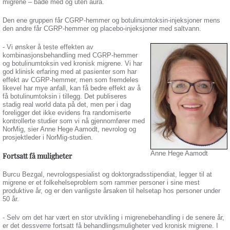
migrene – både med og uten aura.
Den ene gruppen får CGRP-hemmer og botulinumtoksin-injeksjoner mens
den andre får CGRP-hemmer og placebo-injeksjoner med saltvann.
- Vi ønsker å teste effekten av
kombinasjonsbehandling med CGRP-hemmer
og botulinumtoksin ved kronisk migrene. Vi har
god klinisk erfaring med at pasienter som har
effekt av CGRP-hemmer, men som fremdeles
likevel har mye anfall, kan få bedre effekt av å
få botulinumtoksin i tillegg. Det publiseres
stadig real world data på det, men per i dag
foreligger det ikke evidens fra randomiserte
kontrollerte studier som vi nå gjennomfører med
NorMig, sier Anne Hege Aamodt, nevrolog og
prosjektleder i NorMig-studien.
Anne Hege Aamodt
Fortsatt få muligheter
Burcu Bezgal, nevrologspesialist og doktorgradsstipendiat, legger til at
migrene er et folkehelseproblem som rammer personer i sine mest
produktive år, og er den vanligste årsaken til helsetap hos personer under
50 år.
- Selv om det har vært en stor utvikling i migrenebehandling i de senere år,
er det dessverre fortsatt få behandlingsmuligheter ved kronisk migrene. I