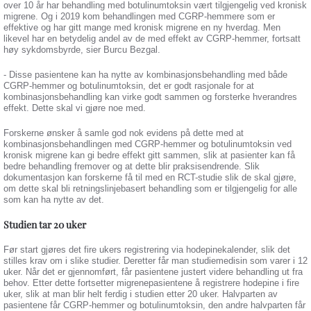
over 10 år har behandling med botulinumtoksin vært tilgjengelig ved kronisk
migrene. Og i 2019 kom behandlingen med CGRP-hemmere som er
effektive og har gitt mange med kronisk migrene en ny hverdag. Men
likevel har en betydelig andel av de med effekt av CGRP-hemmer, fortsatt
høy sykdomsbyrde, sier Burcu Bezgal.
- Disse pasientene kan ha nytte av kombinasjonsbehandling med både
CGRP-hemmer og botulinumtoksin, det er godt rasjonale for at
kombinasjonsbehandling kan virke godt sammen og forsterke hverandres
effekt. Dette skal vi gjøre noe med.
Forskerne ønsker å samle god nok evidens på dette med at
kombinasjonsbehandlingen med CGRP-hemmer og botulinumtoksin ved
kronisk migrene kan gi bedre effekt gitt sammen, slik at pasienter kan få
bedre behandling fremover og at dette blir praksisendrende. Slik
dokumentasjon kan forskerne få til med en RCT-studie slik de skal gjøre,
om dette skal bli retningslinjebasert behandling som er tilgjengelig for alle
som kan ha nytte av det.
Studien tar 20 uker
Før start gjøres det fire ukers registrering via hodepinekalender, slik det
stilles krav om i slike studier. Deretter får man studiemedisin som varer i 12
uker. Når det er gjennomført, får pasientene justert videre behandling ut fra
behov. Etter dette fortsetter migrenepasientene å registrere hodepine i fire
uker, slik at man blir helt ferdig i studien etter 20 uker. Halvparten av
pasientene får CGRP-hemmer og botulinumtoksin, den andre halvparten får