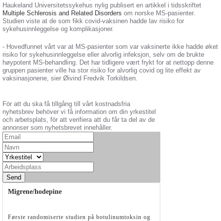
Haukeland Universitetssykehus nylig publisert en artikkel i tidsskriftet
Multiple Schlerosis and Related Disorders
om norske MS-pasienter.
Studien viste at de som fikk covid-vaksinen hadde lav risiko for
sykehusinnleggelse og komplikasjoner.
- Hovedfunnet vårt var at MS-pasienter som var vaksinerte ikke hadde øket
risiko for sykehusinnleggelse eller alvorlig infeksjon, selv om de brukte
høypotent MS-behandling. Det har tidligere vært frykt for at nettopp denne
gruppen pasienter ville ha stor risiko for alvorlig covid og lite effekt av
vaksinasjonene, sier Øivind Fredvik Torkildsen.
För att du ska få tillgång till vårt kostnadsfria
nyhetsbrev behöver vi få information om din yrkestitel
och arbetsplats, för att verifiera att du får ta del av de
annonser som nyhetsbrevet innehåller.
Send
Migrene/hodepine
Første randomiserte studien på botulinumtoksin og