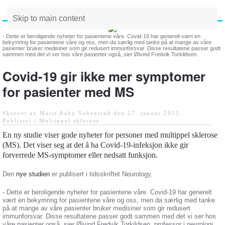
Skip to main content
- Dette er beroligende nyheter for pasientene våre. Covid-19 har generelt vært en
bekymring for pasientene våre og oss, men da særlig med tanke på at mange av våre
pasienter bruker medisiner som gir redusert immunforsvar. Disse resultatene passer godt
sammen med det vi ser hos våre pasienter også, sier Øivind Fredvik Torkildsen.
Covid-19 gir ikke mer symptomer
for pasienter med MS
Skrevet av Marit Aaby Vebenstad den
27. januar 2025
.
Publisert i
Multippel sklerose
.
En ny studie viser gode
nyheter for personer med multippel sklerose
(MS). Det viser seg at det å ha Covid-19-infeksjon ikke gir
forverrede MS-symptomer eller nedsatt funksjon.
Den
nye studien
er publisert i tidsskriftet Neurology.
- D
ette er beroligende nyheter for pasientene våre. Covid-19 har generelt
vært en bekymring for pasientene våre og oss, men da særlig med tanke
på at mange av våre pasienter bruker medisiner som gir redusert
immunforsvar. Disse resultatene passer godt sammen med det vi ser hos
våre pasienter også, sier Øivind Fredvik Torkildsen, professor i nevrologi