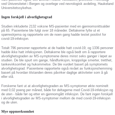
ved Universitetet i Bergen og overlege ved nevrologisk avdeling, Haukeland
Universitetssykehus.
Ingen forskjell i alvorlighetsgrad
Studien inkluderte 2132 voksne MS-pasienter med en gjennomsnittsalder
på 65. Pasientene ble fulgt over 18 måneder. Deltakerne fylte ut et
spørreskjema og rapporterte om de noen gang hadde testet positivt for
covid-19-infeksjon.
Totalt 796 personer rapporterte at de hadde hatt covid-19, og 1336 personer
hadde ikke hatt infeksjonen. Deltakerne ble også bedt om å rapportere
alvorlighetsgraden av MS-symptomene deres minst seks ganger i løpet av
studien. De ble spurt om gange, håndfunksjon, kroppslige smerter, tretthet,
tankevirksomhet og hukommelse. De ble vurdert basert på symptomets
alvorlighetsgrad. Pasientene rapporterte også nivået av funksjonshemming
basert på hvordan tilstanden deres påvirker daglige aktiviteter som å gå
eller stå.
Forskerne fant ut at alvorlighetsgraden av MS-symptomer økte nominelt
med 0,02 poeng per måned, både for deltagerne med Covid-19-infeksjon og
de uten - både før og etter en gjennomgått infeksjon. De fant ingen forskjell
i alvorlighetsgraden av MS-symptomer mellom de med covid-19-infeksjon
og de uten.
Mye oppmerksomhet