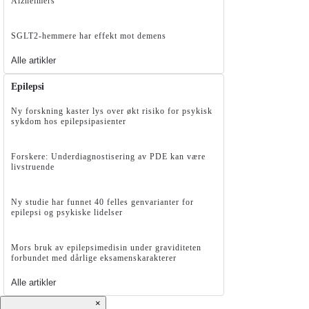
Alzheimers
SGLT2-hemmere har effekt mot demens
Alle artikler
Epilepsi
Ny forskning kaster lys over økt risiko for psykisk
sykdom hos epilepsipasienter
Forskere: Underdiagnostisering av PDE kan være
livstruende
Ny studie har funnet 40 felles genvarianter for
epilepsi og psykiske lidelser
Mors bruk av epilepsimedisin under graviditeten
forbundet med dårlige eksamenskarakterer
Alle artikler
×