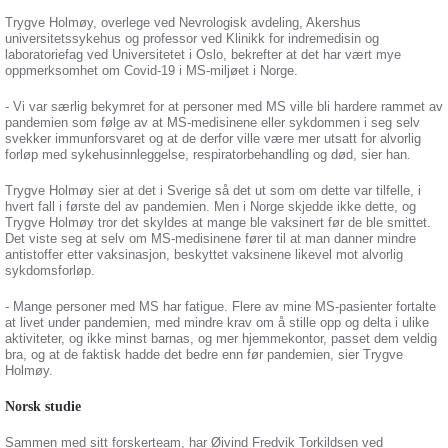
Trygve Holmøy, overlege ved Nevrologisk avdeling, Akershus
universitetssykehus og professor ved Klinikk for indremedisin og
laboratoriefag ved Universitetet i Oslo, bekrefter at det har vært mye
oppmerksomhet om Covid-19 i MS-miljøet i Norge.
- Vi var særlig bekymret for at personer med MS ville bli hardere rammet av
pandemien som følge av at MS-medisinene eller sykdommen i seg selv
svekker immunforsvaret og at de derfor ville være mer utsatt for alvorlig
forløp med sykehusinnleggelse, respiratorbehandling og død, sier han.
Trygve Holmøy sier at det i Sverige så det ut som om dette var tilfelle, i
hvert fall i første del av pandemien. Men i Norge skjedde ikke dette, og
Trygve Holmøy tror det skyldes at mange ble vaksinert før de ble smittet.
Det viste seg at selv om MS-medisinene fører til at man danner mindre
antistoffer etter vaksinasjon, beskyttet vaksinene likevel mot alvorlig
sykdomsforløp.
- Mange personer med MS har fatigue. Flere av mine MS-pasienter fortalte
at livet under pandemien, med mindre krav om å stille opp og delta i ulike
aktiviteter, og ikke minst barnas, og mer hjemmekontor, passet dem veldig
bra, og at de faktisk hadde det bedre enn før pandemien, sier Trygve
Holmøy.
Norsk studie
Sammen med sitt forskerteam, har Øivind Fredvik Torkildsen ved