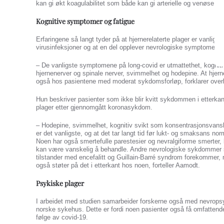
kan gi økt koagulabilitet som både kan gi arterielle og venøse tr
Kognitive symptomer og fatigue
Erfaringene så langt tyder på at hjernerelaterte plager er vanlige
virusinfeksjoner og at en del opplever nevrologiske symptomer ute
– De vanligste symptomene på long-covid er utmattethet, kognit
hjernenerver og spinale nerver, svimmelhet og hodepine. At hjer
også hos pasientene med moderat sykdomsforløp, forklarer over
Hun beskriver pasienter som ikke blir kvitt sykdommen i etterka
plager etter gjennomgått koronasykdom.
– Hodepine, svimmelhet, kognitiv svikt som konsentrasjonsva
er det vanligste, og at det tar langt tid før lukt- og smaksans no
Noen har også smertefulle parestesier og nevralgiforme smerter,
kan være vanskelig å behandle. Andre nevrologiske sykdommer 
tilstander med encefalitt og Guillain-Barré syndrom forekommer,
også støter på det i etterkant hos noen, forteller Aamodt.
Psykiske plager
I arbeidet med studien samarbeider forskerne også med nevrops
norske sykehus. Dette er fordi noen pasienter også få omfattend
følge av covid-19.