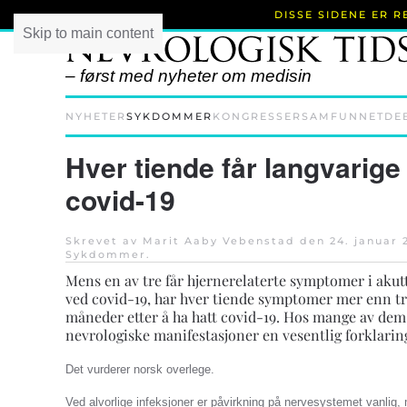
DISSE SIDENE ER 
Skip to main content
– først med nyheter om medisin
NYHETER
SYKDOMMER
KONGRESSER
SAMFUNNET
DE
Hver tiende får langvarige 
covid-19
Skrevet av Marit Aaby Vebenstad den
24. januar 
Sykdommer
.
Mens en av tre får hjernerelaterte symptomer i akut
ved covid-19, har hver tiende symptomer mer enn t
måneder etter å ha hatt covid-19. Hos mange av dem
nevrologiske manifestasjoner en vesentlig forklarin
Det vurderer norsk overlege.
Ved alvorlige infeksjoner er påvirkning på nervesystemet vanlig,