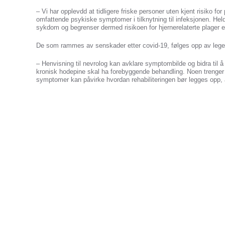
– Vi har opplevdd at tidligere friske personer uten kjent risiko fo
omfattende psykiske symptomer i tilknytning til infeksjonen. Held
sykdom og begrenser dermed risikoen for hjernerelaterte plager 
De som rammes av senskader etter covid-19, følges opp av lege 
– Henvisning til nevrolog kan avklare symptombilde og bidra til 
kronisk hodepine skal ha forebyggende behandling. Noen trenger r
symptomer kan påvirke hvordan rehabiliteringen bør legges opp, 