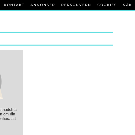
KONTAKT
ANNONSER
PERSONVERN
COOKIES
SØK
ostnadsfria
on om din
rifiera att