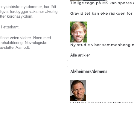
Tidlige tegn på MS kan spores 
r psykiatriske sykdommer, har fått
igvis forebygger vaksiner alvorlig
Graviditet kan øke risikoen f
etter koronasykdom.
i etterkant.
å finne veien videre. Noen med
ehabilitering. Nevrologiske
Ny studie viser sammenheng me
avslutter Aamodt.
Alle artikler
Alzheimers/demens
Stoff fra granatepler forbedr
Stor skuffelse: EMA setter br
127 legemidler testes ut som 