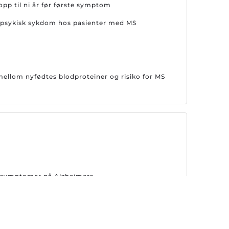
opp til ni år før første symptom
or psykisk sykdom hos pasienter med MS
llom nyfødtes blodproteiner og risiko for MS
er symptomer på Alzheimers
emsene på nytt Alzheimer-legemiddel i Europa
behandling for Alzheimers