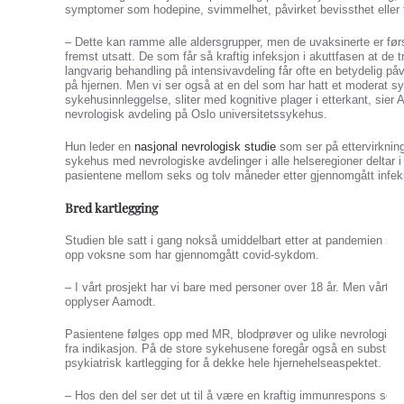
symptomer som hodepine, svimmelhet, påvirket bevissthet eller f
– Dette kan ramme alle aldersgrupper, men de uvaksinerte er før
fremst utsatt. De som får så kraftig infeksjon i akuttfasen at de t
langvarig behandling på intensivavdeling får ofte en betydelig påv
på hjernen. Men vi ser også at en del som har hatt et moderat s
sykehusinnleggelse, sliter med kognitive plager i etterkant, sie
nevrologisk avdeling på Oslo universitetssykehus.
Hun leder en
nasjonal nevrologisk studie
som ser på ettervirknin
sykehus med nevrologiske avdelinger i alle helseregioner deltar i
pasientene mellom seks og tolv måneder etter gjennomgått infe
Bred kartlegging
Studien ble satt i gang nokså umiddelbart etter at pandemien star
opp voksne som har gjennomgått covid-sykdom.
– I vårt prosjekt har vi bare med personer over 18 år. Men vårt in
opplyser Aamodt.
Pasientene følges opp med MR, blodprøver og ulike nevrologiske
fra indikasjon. På de store sykehusene foregår også en substud
psykiatrisk kartlegging for å dekke hele hjernehelseaspektet.
– Hos den del ser det ut til å være en kraftig immunrespons som