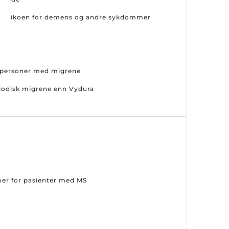
er risikoen for demens og andre sykdommer
s personer med migrene
riodisk migrene enn Vydura
mer for pasienter med MS