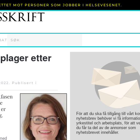
RETTET MOT PERSONER SOM JOBBER I HELSEVESENET.
BAT
plager etter
2022
. Publisert i
tfasen
re
 er
För att du ska få tillgång till vårt k
g.
nyhetsbrev behöver vi få informati
yrkestitel och arbetsplats, för att ve
du får ta del av de annonser som
nyhetsbrevet innehåller.
 med