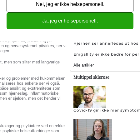
omboser inkludert hjerneslag.
Nei, jeg er ikke helsepersonell.
Sjeldent hodepinetilstand øk
Ja, jeg er helsepersonell.
re ved covid-19 ved en del andre
n at luftveiene er særlig påvirket.
ive symptomer, påvirkning på
Hjernen ser annerledes ut ho
nen og nervesystemet påvirkes, ser vi
legen.
Emgallity er ikke bedre for pe
nt, men som sliter med langvarige
Alle artikler
Multippel sklerose
nsker og problemer med hukommelsen
rmaliseres hos enkelte ser vi også.
 både ansikt og ekstremiteter som
som hjerneslag, inflammatoriske
 men er sjelden, men det hender vi
Covid-19 gir ikke mer sympto
ykologer og psykiatere ved en rekke
e psykiske helseutfordringer som