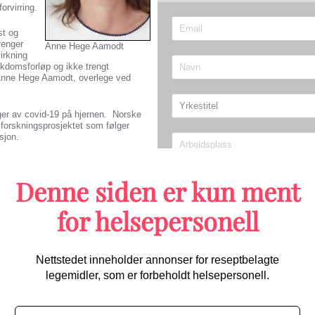
orvirring.
st og
renger
Anne Hege Aamodt
irkning
ykdomsforløp og ikke trengt
r Anne Hege Aamodt, overlege ved
ger av covid-19 på hjernen. Norske
 forskningsprosjektet som følger
ksjon.
Denne siden er kun ment
Send
tet, og hovedformålet er å se følge
for helsepersonell
ntrykk er at de unge er mindre utsatt,
Migrene/hodepine
Nettstedet inneholder annonser for reseptbelagte
 undersøkelser, samt utredning ut
ie med nevropsykologisk og
legemidler, som er forbeholdt helsepersonell.
Første randomiserte studien 
 gir påvirkning på hjernen og som
starter opp: Kan bli praksisen