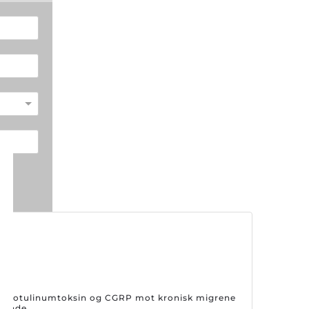
på botulinumtoksin og CGRP mot kronisk migrene
drende