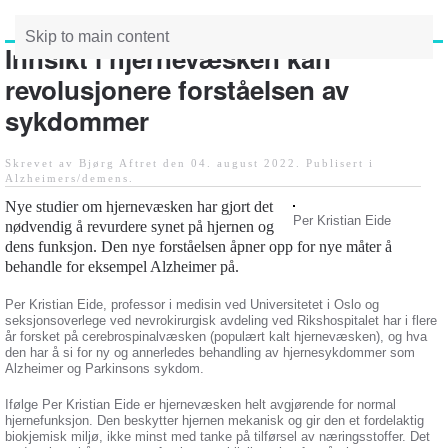
Skip to main content
Innsikt i hjernevæsken kan
revolusjonere forståelsen av
sykdommer
Skrevet av Bjørg Aftret den
04. august 2022
. Publisert i
Alzheimers/demens
.
Nye studier om hjernevæsken har gjort det
Per Kristian Eide
nødvendig å revurdere synet på hjernen og
dens funksjon. Den nye forståelsen åpner opp for nye måter å
behandle for eksempel Alzheimer på.
Per Kristian Eide, professor i medisin ved Universitetet i Oslo og
seksjonsoverlege ved nevrokirurgisk avdeling ved Rikshospitalet har i flere
år forsket på cerebrospinalvæsken (populært kalt hjernevæsken), og hva
den har å si for ny og annerledes behandling av hjernesykdommer som
Alzheimer og Parkinsons sykdom.
Ifølge Per Kristian Eide er hjernevæsken helt avgjørende for normal
hjernefunksjon. Den beskytter hjernen mekanisk og gir den et fordelaktig
biokjemisk miljø, ikke minst med tanke på tilførsel av næringsstoffer. Det