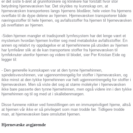
er det siste ti-året at grunnforskere og klinikere har forstått hvor stor
betydning hjernevæsken har. Det skyldes ny kunnskap om, at
hjernevæsken transporteres langs hjernens blodårer, hele veien fra hjernens
overflate til de dype delene av hjernen. Hjernevæsken transporterer både
næringsstoffer til hele hjernen, og avfallsstoffer fra hjernen til hjernevæsken
på overflaten av hjernen.
-Siden hjernen mangler et tradisjonelt lymfesystem har det lenge vært et
mysterium hvordan hjernen kvitter seg med metabolske avfallsstoffer. En
annen og relativt ny oppdagelse er at hjernehinnene på utsiden av hjernen
har lymfeårer slik at de kan transportere stoffer fra hjernevæsken til
lymfeknuter utenfor hjernen og videre til blodet, sier Per Kristian Eide og
legger til:
- Den generelle kunnskapen var at den tynne hjernehinnen,
spindelsvevshinnen, var ugjennomtrengelig for stoffer i hjernevæsken, og
ikke minst at den tykke hjernehinnen var helt ugjennomtrengelig for stoffer i
hjernevæsken. Men så viste det seg at større molekyler i hjernevæsken
ikke bare passerte den tynne hjernehinnen, men også videre inn i den tykke
hjernehinnen og til og med ut i skallebenmargen.
Disse funnene rokker ved forestillingen om en immunpriviligert hjerne, altså
at hjernen vår ikke er så privilegert som man trodde før. Tidligere trodde
man, at hjernevæsken bare omsluttet hjernen.
Hjernevæske avgjørende