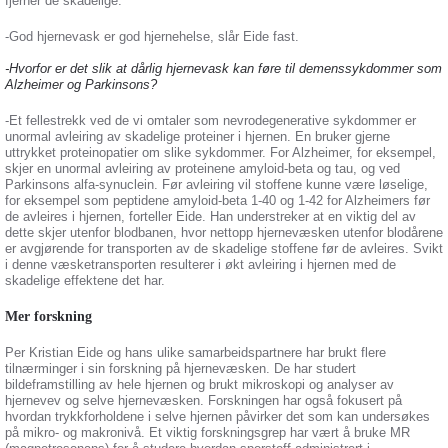
fjerner de skadelige.
-God hjernevask er god hjernehelse, slår Eide fast.
-Hvorfor er det slik at dårlig hjernevask kan føre til demenssykdommer som
Alzheimer og Parkinsons?
-Et fellestrekk ved de vi omtaler som nevrodegenerative sykdommer er
unormal avleiring av skadelige proteiner i hjernen. En bruker gjerne
uttrykket proteinopatier om slike sykdommer. For Alzheimer, for eksempel,
skjer en unormal avleiring av proteinene amyloid-beta og tau, og ved
Parkinsons alfa-synuclein. Før avleiring vil stoffene kunne være løselige,
for eksempel som peptidene amyloid-beta 1-40 og 1-42 for Alzheimers før
de avleires i hjernen, forteller Eide. Han understreker at en viktig del av
dette skjer utenfor blodbanen, hvor nettopp hjernevæsken utenfor blodårene
er avgjørende for transporten av de skadelige stoffene før de avleires. Svikt
i denne væsketransporten resulterer i økt avleiring i hjernen med de
skadelige effektene det har.
Mer forskning
Per Kristian Eide og hans ulike samarbeidspartnere har brukt flere
tilnærminger i sin forskning på hjernevæsken. De har studert
bildeframstilling av hele hjernen og brukt mikroskopi og analyser av
hjernevev og selve hjernevæsken. Forskningen har også fokusert på
hvordan trykkforholdene i selve hjernen påvirker det som kan undersøkes
på mikro- og makronivå. Et viktig forskningsgrep har vært å bruke MR