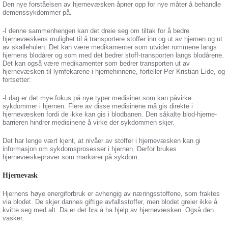
Den nye forståelsen av hjernevæsken åpner opp for nye måter å behandle
demenssykdommer på.
-I denne sammenhengen kan det dreie seg om tiltak for å bedre
hjernevæskens mulighet til å transportere stoffer inn og ut av hjernen og ut
av skallehulen. Det kan være medikamenter som utvider rommene langs
hjernens blodårer og som med det bedrer stoff-transporten langs blodårene.
Det kan også være medikamenter som bedrer transporten ut av
hjernevæsken til lymfekarene i hjernehinnene, forteller Per Kristian Eide, og
fortsetter:
-I dag er det mye fokus på nye typer medisiner som kan påvirke
sykdommer i hjernen. Flere av disse medisinene må gis direkte i
hjernevæsken fordi de ikke kan gis i blodbanen. Den såkalte blod-hjerne-
barrieren hindrer medisinene å virke der sykdommen skjer.
Det har lenge vært kjent, at nivåer av stoffer i hjernevæsken kan gi
informasjon om sykdomsprosesser i hjernen. Derfor brukes
hjernevæskeprøver som markører på sykdom.
Hjernevask
Hjernens høye energiforbruk er avhengig av næringsstoffene, som fraktes
via blodet. De skjer dannes giftige avfallsstoffer, men blodet greier ikke å
kvitte seg med alt. Da er det bra å ha hjelp av hjernevæsken. Også den
vasker.