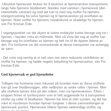
-Uttrykket hjernevask brukes for å beskrive at hjernevæsken transporteres
langs hele hjernens blodårenett, blandes med væsken i hjernevevet (den
interstitielle væsken) og med det kan ta med seg stoffer fra hjernens
energiomsetning fra selve hjernen og til hjernevæsken på overflaten av
hjernen. Noen stoffer fra hjernens metabolisme er skadelige for hjernen,
sier Per Kristian Eide.
I utgangspunktet var det ukjent at større molekyler kunne bevege seg inn i
hjernen, i høyden cirka en millimeter. Men så viste det seg at stoffer kan
bevege seg fra overflaten av hjernen og helt inn til de dypere delene av
den. For forskerne var det overraskende at denne transporten var avhengig
av søvn.
- Det viste seg nemlig at ei natt uten noe søvn reduserte utskillelsen av
stoffer fra hjernen, og hadde negativ betydning for hjernevasken, sier Per
kristian Eide.
God hjernevask er god hjernehelse
Tidligere har forskerne mest fokusert på hvordan noen av disse stoffene
kan gå over blodåreveggen, eller nedbrytes av andre celler i hjernen. Men
alle stoffene fjernes ikke på den måten, men via hjernevæsken. Ellers i
kroppen finnes et lymfesystem som er helt avgjørende for å transportere
stoffer og celler til blodbanen. Hjernen har ikke et slikt system, og det har
vært et mysterium hvordan hjernen fungerer. I denne sammenhengen er
hjernevask positivt. Hjernevask tilfører hjernen nødvendige stoffer, og