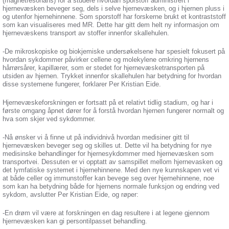
(magnetresonans) for å studere hvordan sporstoff administrert i
hjernevæsken beveger seg, dels i selve hjernevæsken, og i hjernen pluss i
og utenfor hjernehinnene. Som sporstoff har forskerne brukt et kontraststoff
som kan visualiseres med MR. Dette har gitt dem helt ny informasjon om
hjernevæskens transport av stoffer innenfor skallehulen.
-De mikroskopiske og biokjemiske undersøkelsene har spesielt fokusert på
hvordan sykdommer påvirker cellene og molekylene omkring hjernens
hårrørsårer, kapillærer, som er stedet for hjernevæsketransporten på
utsiden av hjernen. Trykket innenfor skallehulen har betydning for hvordan
disse systemene fungerer, forklarer Per Kristian Eide.
Hjernevæskeforskningen er fortsatt på et relativt tidlig stadium, og har i
første omgang åpnet dører for å forstå hvordan hjernen fungerer normalt og
hva som skjer ved sykdommer.
-Nå ønsker vi å finne ut på individnivå hvordan medisiner gitt til
hjernevæsken beveger seg og skilles ut. Dette vil ha betydning for nye
medisinske behandlinger for hjernesykdommer med hjernevæsken som
transportvei. Dessuten er vi opptatt av samspillet mellom hjernevasken og
det lymfatiske systemet i hjernehinnene. Med den nye kunnskapen vet vi
at både celler og immunstoffer kan bevege seg over hjernehinnene, noe
som kan ha betydning både for hjernens normale funksjon og endring ved
sykdom, avslutter Per Kristian Eide, og røper:
-En drøm vil være at forskningen en dag resultere i at legene gjennom
hjernevæsken kan gi persontilpasset behandling.