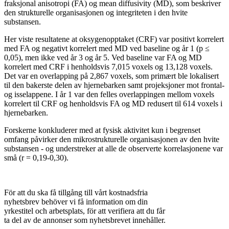
fraksjonal anisotropi (FA) og mean diffusivity (MD), som beskriver
den strukturelle organisasjonen og integriteten i den hvite
substansen.
Her viste resultatene at oksygenopptaket (CRF) var positivt korrelert
med FA og negativt korrelert med MD ved baseline og år 1 (p ≤
0,05), men ikke ved år 3 og år 5. Ved baseline var FA og MD
korrelert med CRF i henholdsvis 7,015 voxels og 13,128 voxels.
Det var en overlapping på 2,867 voxels, som primært ble lokalisert
til den bakerste delen av hjernebarken samt projeksjoner mot frontal-
og isselappene. I år 1 var den felles overlappingen mellom voxels
korrelert til CRF og henholdsvis FA og MD redusert til 614 voxels i
hjernebarken.
Forskerne konkluderer med at fysisk aktivitet kun i begrenset
omfang påvirker den mikrostrukturelle organisasjonen av den hvite
substansen - og understreker at alle de observerte korrelasjonene var
små (r = 0,19-0,30).
För att du ska få tillgång till vårt kostnadsfria
nyhetsbrev behöver vi få information om din
yrkestitel och arbetsplats, för att verifiera att du får
ta del av de annonser som nyhetsbrevet innehåller.