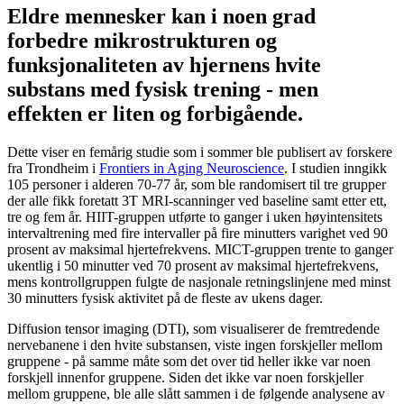
Eldre mennesker kan i noen grad
forbedre mikrostrukturen og
funksjonaliteten av hjernens hvite
substans med fysisk trening - men
effekten er liten og forbigående.
Dette viser en femårig studie som i sommer ble publisert av forskere
fra Trondheim i
Frontiers in Aging Neuroscience
. I studien inngikk
105 personer i alderen 70-77 år, som ble randomisert til tre grupper
der alle fikk foretatt 3T MRI-scanninger ved baseline samt etter ett,
tre og fem år. HIIT-gruppen utførte to ganger i uken høyintensitets
intervaltrening med fire intervaller på fire minutters varighet ved 90
prosent av maksimal hjertefrekvens. MICT-gruppen trente to ganger
ukentlig i 50 minutter ved 70 prosent av maksimal hjertefrekvens,
mens kontrollgruppen fulgte de nasjonale retningslinjene med minst
30 minutters fysisk aktivitet på de fleste av ukens dager.
Diffusion tensor imaging (DTI), som visualiserer de fremtredende
nervebanene i den hvite substansen, viste ingen forskjeller mellom
gruppene - på samme måte som det over tid heller ikke var noen
forskjell innenfor gruppene. Siden det ikke var noen forskjeller
mellom gruppene, ble alle slått sammen i de følgende analysene av