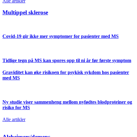
Alle artikler
Multippel sklerose
Covid-19 gir ikke mer symptomer for pasienter med MS
Tidlige tegn på MS kan spores opp til ni år før første symptom
Graviditet kan øke risikoen for psykisk sykdom hos pasienter
med MS
Ny studie viser sammenheng mellom nyfødtes blodproteiner og
risiko for MS
Alle artikler
Alzheimers/demens