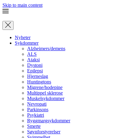
Skip to main content
Nyheter
Sykdommer
Alzheimers/demens
ALS
Ataksi
Dystoni
Epilepsi
Hjerneslag
Huntingtons
Migrene/hodepine
Multippel sklerose
Muskelsykdommer
Nevropati
Parkinsons
Psykiatri
Ryggmargsykdommer
Smerte
Søvnforstyrrelser
Svimmelhet