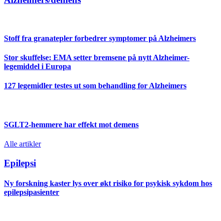
Stoff fra granatepler forbedrer symptomer på Alzheimers
Stor skuffelse: EMA setter bremsene på nytt Alzheimer-
legemiddel i Europa
127 legemidler testes ut som behandling for Alzheimers
SGLT2-hemmere har effekt mot demens
Alle artikler
Epilepsi
Ny forskning kaster lys over økt risiko for psykisk sykdom hos
epilepsipasienter