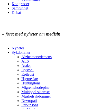
Kongresser
Samfunnet
Debat
– først med nyheter om medisin
Nyheter
Sykdommer
Alzheimers/demens
ALS
Ataksi
Dystoni
Epilepsi
Hjerneslag
Huntingtons
Migrene/hodepine
Multippel sklerose
Muskelsykdommer
Nevropati
Parkinsons