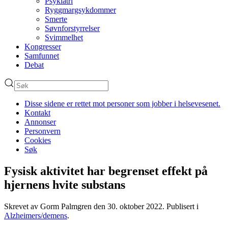
Psykiatri
Ryggmargsykdommer
Smerte
Søvnforstyrrelser
Svimmelhet
Kongresser
Samfunnet
Debat
Disse sidene er rettet mot personer som jobber i helsevesenet.
Kontakt
Annonser
Personvern
Cookies
Søk
Fysisk aktivitet har begrenset effekt på
hjernens hvite substans
Skrevet av Gorm Palmgren den
30. oktober 2022
. Publisert i
Alzheimers/demens
.