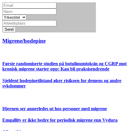
Send
Migrene/hodepine
Første randomiserte studien på botulinumtoksin og CGRP mot
kronisk migrene starter opp: Kan bli praksisendrende
Sjeldent hodepinetilstand øker risikoen for demens og andre
sykdommer
Hjernen ser annerledes ut hos personer med migrene
Emgallity er ikke bedre for periodisk migrene enn Vydura