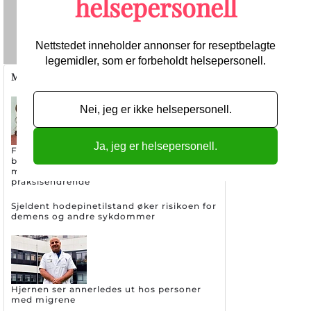
helsepersonell
Send
Nettstedet inneholder annonser for reseptbelagte
legemidler, som er forbeholdt helsepersonell.
Migrene/hodepine
Nei, jeg er ikke helsepersonell.
Ja, jeg er helsepersonell.
Første randomiserte studien på
botulinumtoksin og CGRP mot kronisk
migrene starter opp: Kan bli
praksisendrende
Sjeldent hodepinetilstand øker risikoen for
demens og andre sykdommer
Hjernen ser annerledes ut hos personer
med migrene