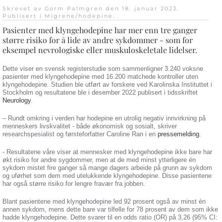
Skrevet av Gorm Palmgren den
18. januar 2023
.
Publisert i
Migrene/hodepine
.
Pasienter med klyngehodepine har mer enn tre ganger
større risiko for å lide av andre sykdommer - som for
eksempel nevrologiske eller muskuloskeletale lidelser.
Dette viser en svensk registerstudie som sammenligner 3.240 voksne
pasienter med klyngehodepine med 16.200 matchede kontroller uten
klyngehodepine. Studien ble utført av forskere ved Karolinska Instituttet i
Stockholm og resultatene ble i desember 2022 publisert i tidsskriftet
Neurology
.
– Rundt omkring i verden har hodepine en utrolig negativ innvirkning på
menneskers livskvalitet - både økonomisk og sosialt, skriver
researchspesialist og førsteforfatter Caroline Ran i en
pressemelding
.
- Resultatene våre viser at mennesker med klyngehodepine ikke bare har
økt risiko for andre sygdommer, men at de med minst ytterligere én
sykdom mistet fire ganger så mange dagers arbeide på grunn av sykdom
og uførhet som dem med utelukkende klyngehodepine. Disse pasientene
har også større risiko for lengre fravær fra jobben.
Blant pasientene med klyngehodepine led 92 prosent også av minst én
annen sykdom, mens dette bare var tilfelle for 78 prosent av dem som ikke
hadde klyngehodepine. Dette svarer til en odds ratio (OR) på 3,26 (95% CI: