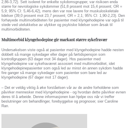
2,86-3,72). Sett isoleret for enkelte sykdomsgrupper, var risikoen enda
større for nevrologiske sykdommer (51,8 prosent mot 15,4 prosent; OR =
5,9; 95% CI: 5,46-6,42), mens den var noe lavere for muskuloskeletale
lidelser (39,0 prosent mot 23,7 prosent; OR = 2,1; 95% CI: 1,90-2,23). Den
forhøyede multimorbiditeten for pasienter med klyngehodepine var også til
stede ved utelukkelse av ulykker og psykiske lidelser som årsak til
multimorbiditeten.
Multimorbid klyngehodepine gir markant større sykefravær
Undersøkelsen viste også at pasienter med klyngehodepine hadde nesten
dobbelt så mange sykedager eller dager på førtidspensjon som
kontrollgruppen (63 dager mot 34 dager). Hos pasienter med
klyngehodepine var sykefraværet assosiert med multimorbiditet, idet
klyngehodepinepasienter som også led av minst én annen sykdom hadde
fire ganger så mange sykedager som pasienter som bare led av
klyngehodepine (67 dager mot 17 dager).
– Det er veldig viktig å øke forståelsen vår av de andre forholdene som
påvirker mennesker med klyngehodepine - og hvordan dette påvirker evnen
deres til å arbeide. Denne informasjonen kan hjelpe oss når vi treffer
beslutninger om behandlinger, forebyggelse og prognoser, sier Caroline
Ran.