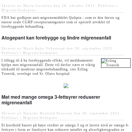
Skrevet av Maria Cuculiza den
28. oktober 2021
. Publisert i
Migrene/hodepine
.
FDA har godkjent anti-migrenemiddelet Qulipta - som er den første og
eneste orale CGRP-reseptorantagonist som er spesielt utviklet til
forebyggende behandling.
Atogepant kan forebygge og lindre migreneanfall
Skrevet av Marit Aaby Vebenstad den
30. september 2021
.
Publisert i
Migrene/hodepine
.
I tillegg til å ha forebyggende effekt, vil medikamentet
hjelpe mot migreneanfall. Dette vil derfor være et viktig
tilskudd til moderne migrenebehandling, sier Erling
Tronvik, overlege ved St. Olavs hospital.
Mat med mange omega 3-fettsyrer reduserer
migreneanfall
Skrevet av Natacha Houlind Petersen den
30. september 2021
.
Publisert i
Migrene/hodepine
.
Et kosthold basert på høye verdier av omega 3 og et lavere nivå av omega 6-
fettsyre i form av linolsyre kan redusere antallet og alvorlighetsgraden av