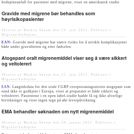
hodepineanfall for pasienter med migrene, viser en amerikansk studie.
Gravide med migrene bør behandles som
høyrisikopasienter
Skrevet av Maiken Skeem den
23. juni 2021
. Publisert i
Migrene/hodepine
.
EAN:
Gravide med migrene har større risiko for å utvikle komplikasjoner
både under graviditeten og etter fødselen.
Atogepant oralt migrenemiddel viser seg å være sikkert
og veltolerert
Skrevet av Maiken Skeem den
22. juni 2021
. Publisert i
Migrene/hodepine
.
EAN:
Langtidsdata for den orale CGRP-reseptorantagonisten atogepant som
ennå ikke er godkjent i Europa, viser at preparatet er både sikkert og
veltolerert. Pasientene i en open label-studie hadde få og ikke alvorlige
bivirkninger og viste ingen tegn på økt leverpåvirkning.
EMA behandler søknaden om nytt migrenemiddel
Skrevet av Maiken Skeem den
20. januar 2021
. Publisert i
Migrene/hodepine
.