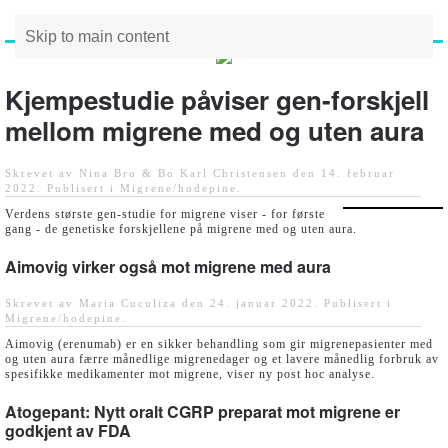
Skip to main content
Kjempestudie påviser gen-forskjell
mellom migrene med og uten aura
Skrevet av Nina Bro & Bo Karl Christensen den
14. februar
2022
. Publisert i
Migrene/hodepine
.
Verdens største gen-studie for migrene viser - for første
gang - de genetiske forskjellene på migrene med og uten aura.
Aimovig virker også mot migrene med aura
Skrevet av Maria Cuculiza den
24. januar 2022
. Publisert i
Migrene/hodepine
.
Aimovig (erenumab) er en sikker behandling som gir migrenepasienter med
og uten aura færre månedlige migrenedager og et lavere månedlig forbruk av
spesifikke medikamenter mot migrene, viser ny post hoc analyse.
Atogepant: Nytt oralt CGRP preparat mot migrene er
godkjent av FDA