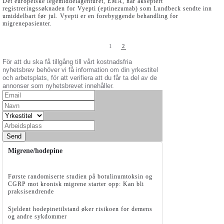
Det europeiske legemiddelagenturet, EMA, har akseptert
registreringssøknaden for Vyepti (eptinezumab) som Lundbeck sendte inn
umiddelbart før jul. Vyepti er en forebyggende behandling for
migrenepasienter.
1
2
För att du ska få tillgång till vårt kostnadsfria
nyhetsbrev behöver vi få information om din yrkestitel
och arbetsplats, för att verifiera att du får ta del av de
annonser som nyhetsbrevet innehåller.
Send
Migrene/hodepine
Første randomiserte studien på botulinumtoksin og
CGRP mot kronisk migrene starter opp: Kan bli
praksisendrende
Sjeldent hodepinetilstand øker risikoen for demens
og andre sykdommer