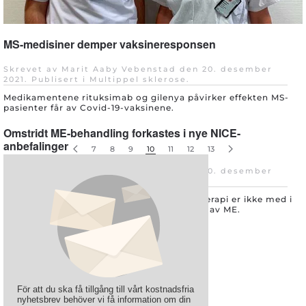
MS-medisiner demper vaksineresponsen
Skrevet av Marit Aaby Vebenstad den
20. desember
2021
. Publisert i
Multippel sklerose
.
Medikamentene rituksimab og gilenya påvirker effekten MS-
pasienter får av Covid-19-vaksinene.
Omstridt ME-behandling forkastes i nye NICE-
anbefalinger
7
8
9
10
11
12
13
Skrevet av Marit Aaby Vebenstad den
20. desember
2021
. Publisert i
Sykdommer
.
Gradert treningsterapi og kognitiv atferdsterapi er ikke med i
de nye NICE-anbefalingene om behandling av ME.
För att du ska få tillgång till vårt kostnadsfria
nyhetsbrev behöver vi få information om din