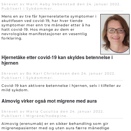
Skrevet av Marit Aaby Vebenstad den
24. januar 2022
.
Publisert i
Sykdommer
.
Mens en av tre får hjernerelaterte symptomer i
akuttfasen ved covid-19, har hver tiende
symptomer mer enn tre måneder etter å ha
hatt covid-19. Hos mange av dem er
nevrologiske manifestasjoner en vesentlig
forklaring.
Hjernetåke etter covid-19 kan skyldes betennelse i
hjernen
Skrevet av Bo Karl Christensen den
24. januar 2022
.
Publisert i
Sykdommer
.
Covid-19 kan aktivere betennelse i hjernen, selv i tilfeller av
mild sykdom.
Aimovig virker også mot migrene med aura
Skrevet av Maria Cuculiza den
24. januar 2022
.
Publisert i
Migrene/hodepine
.
Aimovig (erenumab) er en sikker behandling som gir
migrenepasienter med og uten aura færre månedlige