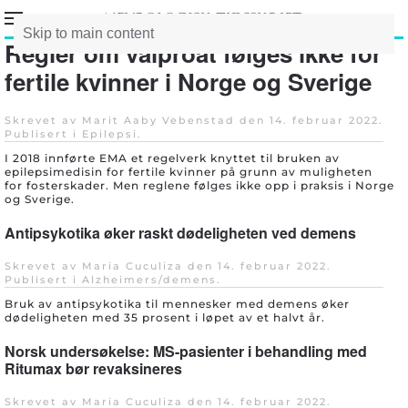
Skip to main content
Regler om valproat følges ikke for
fertile kvinner i Norge og Sverige
Skrevet av Marit Aaby Vebenstad den
14. februar 2022
.
Publisert i
Epilepsi
.
I 2018 innførte EMA et regelverk knyttet til bruken av
epilepsimedisin for fertile kvinner på grunn av muligheten
for fosterskader. Men reglene følges ikke opp i praksis i Norge
og Sverige.
Antipsykotika øker raskt dødeligheten ved demens
Skrevet av Maria Cuculiza den
14. februar 2022
.
Publisert i
Alzheimers/demens
.
Bruk av antipsykotika til mennesker med demens øker
dødeligheten med 35 prosent i løpet av et halvt år.
Norsk undersøkelse: MS-pasienter i behandling med
Ritumax bør revaksineres
Skrevet av Maria Cuculiza den
14. februar 2022
.