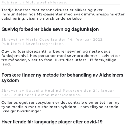
Publisert i
Multippel sklerose
.
Tredje booster mot coronaviruset er sikker og øker
immuniteten hos MS-pasienter med svak immunrespons etter
vaksinering, viser ny norsk undersøkelse.
Quviviq forbedrer både søvn og dagfunksjon
Skrevet av Maria Cuculiza den
14. februar 2022
.
Publisert i
Søvnforstyrrelser
.
Quviviq (daridorexant) forbedrer søvnen og neste dags
funksjonsnivå hos personer med søvnproblemer – selv etter
tre måneder, viser to fase III-studier utført i 17 forskjellige
land.
Forskere finner ny metode for behandling av Alzheimers
sykdom
Skrevet av Natacha Houlind Petersen den
24. januar
2022
. Publisert i
Alzheimers/demens
.
Cellenes eget rensesystem er det sentrale elementet i en ny
type medisin mot Alzheimers sykdom - som tilsynelatende
ikke gir bivirkninger.
Hver tiende får langvarige plager etter covid-19