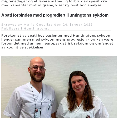
migrenedager og et lavere månedlig forbruk av spesifikke
medikamenter mot migrene, viser ny post hoc analyse.
Apati forbindes med progrediert Huntingtons sykdom
Skrevet av Maria Cuculiza den
24. januar 2022
.
Publisert i
Huntingtons
.
Forekomst av apati hos pasienter med Huntingtons sykdom
henger sammen med sykdommens progresjon - og kan være
forbundet med annen neuropsykiatrisk sykdom og omfanget
av kognitive svekkelser.