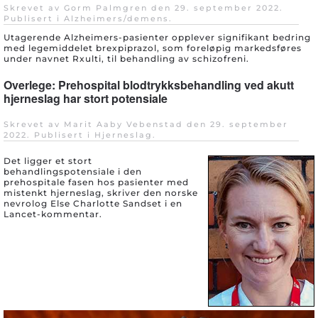
Skrevet av Gorm Palmgren den
29. september 2022
.
Publisert i
Alzheimers/demens
.
Utagerende Alzheimers-pasienter opplever signifikant bedring
med legemiddelet brexpiprazol, som foreløpig markedsføres
under navnet Rxulti, til behandling av schizofreni.
Overlege: Prehospital blodtrykksbehandling ved akutt
hjerneslag har stort potensiale
Skrevet av Marit Aaby Vebenstad den
29. september
2022
. Publisert i
Hjerneslag
.
Det ligger et stort
behandlingspotensiale i den
prehospitale fasen hos pasienter med
mistenkt hjerneslag, skriver den norske
nevrolog Else Charlotte Sandset i en
Lancet-kommentar.