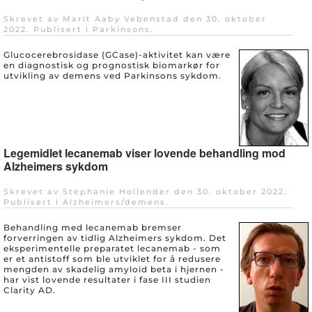
Skrevet av Marit Aaby Vebenstad den
30. oktober
2022
. Publisert i
Parkinsons
.
Glucocerebrosidase (GCase)-aktivitet kan være
en diagnostisk og prognostisk biomarkør for
utvikling av demens ved Parkinsons sykdom.
Legemidlet lecanemab viser lovende behandling mod
Alzheimers sykdom
Skrevet av Stephanie Hollender den
30. oktober 2022
.
Publisert i
Alzheimers/demens
.
Behandling med lecanemab bremser
forverringen av tidlig Alzheimers sykdom. Det
eksperimentelle preparatet lecanemab - som
er et antistoff som ble utviklet for å redusere
mengden av skadelig amyloid beta i hjernen -
har vist lovende resultater i fase III studien
Clarity AD.