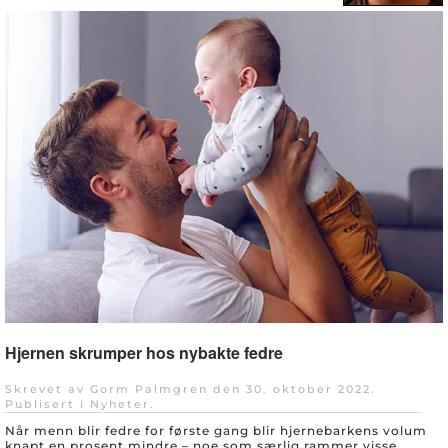
Hjernen skrumper hos nybakte fedre
Skrevet av Gorm Palmgren den
30. oktober 2022
.
Publisert i
Nyheter
.
Når menn blir fedre for første gang blir hjernebarkens volum
knapt en prosent mindre – noe som særlig rammer visse