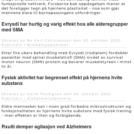
funksjonelle nettverk. Forskerne bak oppdagelsen mener at
det foreligger tegn på hjernens plastisitet - noe som gjør
mennene klare til barnepassingens utfordringer.
Evrysdi har hurtig og varig effekt hos alle aldersgrupper
med SMA
Skrevet av Bo Karl Christensen den
30. oktober 2022
.
Publisert i
Muskelsykdommer
.
Etter fire ukers behandling med Evrysdi (risdiplam) fordobler
pasienter med spinal muskelatrofi (SMA) nivået av survival
motor neuron (SMN) protein og bevarer muskelstyrken i minst
to år.
Fysisk aktivitet har begrenset effekt på hjernens hvite
substans
Skrevet av Gorm Palmgren den
30. oktober 2022
.
Publisert i
Alzheimers/demens
.
Eldre mennesker kan i noen grad forbedre mikrostrukturen og
funksjonaliteten av hjernens hvite substans med fysisk trening
- men effekten er liten og forbigående.
Rxulti demper agitasjon ved Alzheimers