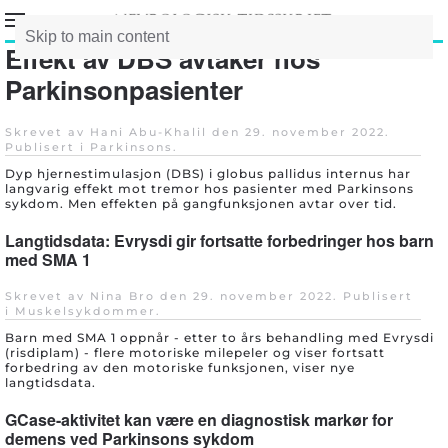
Skip to main content
Effekt av DBS avtaker hos
Parkinsonpasienter
Skrevet av Hani Abu-Khalil den
29. november 2022
.
Publisert i
Parkinsons
.
Dyp hjernestimulasjon (DBS) i globus pallidus internus har
langvarig effekt mot tremor hos pasienter med Parkinsons
sykdom. Men effekten på gangfunksjonen avtar over tid.
Langtidsdata: Evrysdi gir fortsatte forbedringer hos barn
med SMA 1
Skrevet av Nina Bro den
29. november 2022
. Publisert
i
Muskelsykdommer
.
Barn med SMA 1 oppnår - etter to års behandling med Evrysdi
(risdiplam) - flere motoriske milepeler og viser fortsatt
forbedring av den motoriske funksjonen, viser nye
langtidsdata.
GCase-aktivitet kan være en diagnostisk markør for
demens ved Parkinsons sykdom