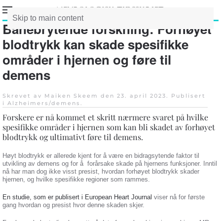
Skip to main content
Banebrytende forskning: Forhøyet
blodtrykk kan skade spesifikke
områder i hjernen og føre til
demens
Skrevet av Maiken Skeem den
23. april 2023
. Publisert
i
Alzheimers/demens
.
Forskere er nå kommet et skritt nærmere svaret på hvilke
spesifikke områder i hjernen som kan bli skadet av forhøyet
blodtrykk og ultimativt føre til demens.
Høyt blodtrykk er allerede kjent for å være en bidragsytende faktor til
utvikling av demens og for å forårsake skade på hjernens funksjoner. Inntil
nå har man dog ikke visst presist, hvordan forhøyet blodtrykk skader
hjernen, og hvilke spesifikke regioner som rammes.
En studie, som er publisert i European Heart Journal
viser nå for første
gang hvordan og presist hvor denne skaden skjer.