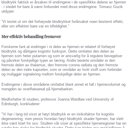
blodtrykk faktisk er årsaken til endringene i de spesifikke delene av hjernen
- i stedet for bare å være forbundet med disse endringene. Tomasz Guzik
utdyper:
”Vi testet ut om det forhøyede blodtrykket forårsaket noen bestemt effekt,
eller om effekten bare var en tilfeldighet.”
Mer effektiv behandling fremover
Forskerne fant at endringer i ni deler av hjernen er relatert til forhøyet
blodtrykk og dårligere kognitiv funksjon. Dette omfatter den delen av
hjernen som heter putamen og som er ansvarlig for å regulere bevegelser
og påvirker forskjellige typer av læring. Andre berørte områder er den
fremste delen av thalamus, den fremste corona radiata og den fremste
delen av den indre kapselen, som er områder av hvitt stoff som forbinder
og muliggjør signalering mellom forskjellige deler av hjernen.
Endringene i disse områdene omfattet blant annet et fall i hjernevolumet og
mengden av overflateareal på hjernebarken.
Medforfatter til studien, professor Joanna Wardlaw ved University of
Edinburgh, konkluderer:
"Vi har i lang tid visst at høyt blodtrykk er en risikofaktor for kognitiv
degenerering, men presis hvordan høyt blodtrykk skader hjernen, har slett
ikke vært klart for oss. Studien vår viser at spesifikke hjerneregioner har en
særlig høy risiko for blodtrykk-skader. Dette kan hjelpe oss med tidligere å