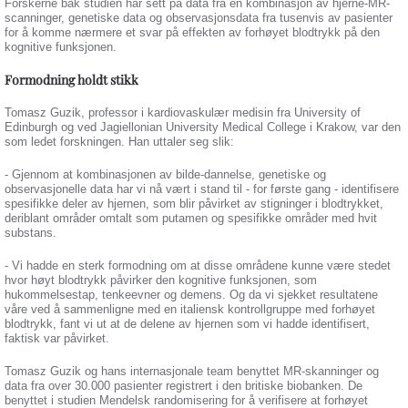
Forskerne bak studien har sett på data fra en kombinasjon av hjerne-MR-
scanninger, genetiske data og observasjonsdata fra tusenvis av pasienter
for å komme nærmere et svar på effekten av forhøyet blodtrykk på den
kognitive funksjonen.
Formodning holdt stikk
Tomasz Guzik, professor i kardiovaskulær medisin fra University of
Edinburgh og ved Jagiellonian University Medical College i Krakow, var den
som ledet forskningen. Han uttaler seg slik:
- Gjennom at kombinasjonen av bilde-dannelse, genetiske og
observasjonelle data har vi nå vært i stand til - for første gang - identifisere
spesifikke deler av hjernen, som blir påvirket av stigninger i blodtrykket,
deriblant områder omtalt som putamen og spesifikke områder med hvit
substans.
- Vi hadde en sterk formodning om at disse områdene kunne være stedet
hvor høyt blodtrykk påvirker den kognitive funksjonen, som
hukommelsestap, tenkeevner og demens. Og da vi sjekket resultatene
våre ved å sammenligne med en italiensk kontrollgruppe med forhøyet
blodtrykk, fant vi ut at de delene av hjernen som vi hadde identifisert,
faktisk var påvirket.
Tomasz Guzik og hans internasjonale team benyttet MR-skanninger og
data fra over 30.000 pasienter registrert i den britiske biobanken. De
benyttet i studien Mendelsk randomisering for å verifisere at forhøyet