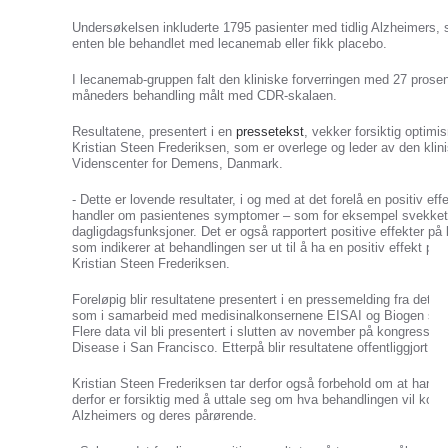
Undersøkelsen inkluderte 1795 pasienter med tidlig Alzheimers,
enten ble behandlet med lecanemab eller fikk placebo.
I lecanemab-gruppen falt den kliniske forverringen med 27 prosen
måneders behandling målt med CDR-skalaen.
Resultatene, presentert i en
pressetekst
, vekker forsiktig optim
Kristian Steen Frederiksen, som er overlege og leder av den klin
Videnscenter for Demens, Danmark.
- Dette er lovende resultater, i og med at det forelå en positiv e
handler om pasientenes symptomer – som for eksempel svekke
dagligdagsfunksjoner. Det er også rapportert positive effekter på
som indikerer at behandlingen ser ut til å ha en positiv effekt p
Kristian Steen Frederiksen.
Foreløpig blir resultatene presentert i en pressemelding fra det 
som i samarbeid med medisinalkonsernene EISAI og Biogen står 
Flere data vil bli presentert i slutten av november på kongressen 
Disease i San Francisco. Etterpå blir resultatene offentliggjort i v
Kristian Steen Frederiksen tar derfor også forbehold om at han bar
derfor er forsiktig med å uttale seg om hva behandlingen vil komm
Alzheimers og deres pårørende.