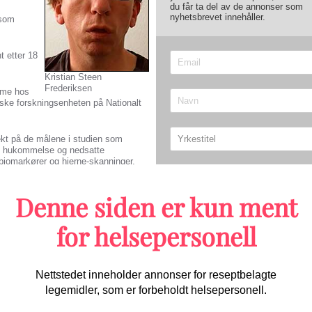
du får ta del av de annonser som
nyhetsbrevet innehåller.
 som
t etter 18
Kristian Steen
Frederiksen
isme hos
iske forskningsenheten på Nationalt
ffekt på de målene i studien som
t hukommelse og nedsatte
 biomarkører og hjerne-skanninger,
å Alzheimers sykdommens biologi, sier
Denne siden er kun ment
svenske biotek-selskapet Bioarctic,
Send
bak utviklingen av legemiddelet.
for helsepersonell
Clinical Trials on Alzheimer’s
itenskapelige tidsskrifter.
Migrene/hodepine
e har sett foreløpige resultater og
Nettstedet inneholder annonser for reseptbelagte
e til å bety for pasienter med
legemidler, som er forbeholdt helsepersonell.