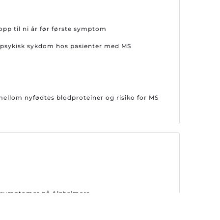
opp til ni år før første symptom
or psykisk sykdom hos pasienter med MS
llom nyfødtes blodproteiner og risiko for MS
er symptomer på Alzheimers
emsene på nytt Alzheimer-legemiddel i Europa