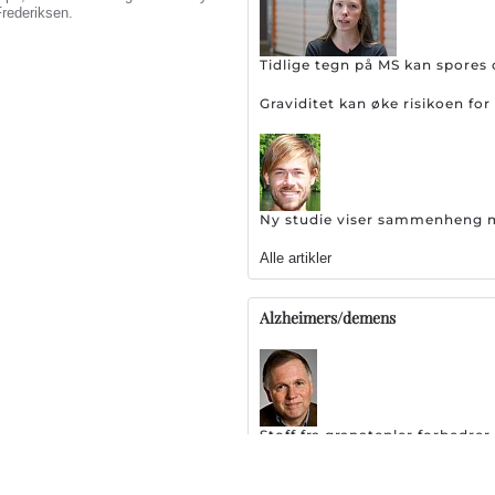
Frederiksen.
Tidlige tegn på MS kan spores 
Graviditet kan øke risikoen f
Ny studie viser sammenheng me
Alle artikler
Alzheimers/demens
Stoff fra granatepler forbedr
Stor skuffelse: EMA setter br