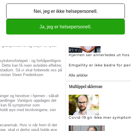
 det ikke ut til at effekten
 vil ikke nødvendigvis stoppe
Første randomiserte studien 
ikling, sier Kristian Steen
Nei, jeg er ikke helsepersonell.
starter opp: Kan bli praksisen
Sjeldent hodepinetilstand øk
Ja, jeg er helsepersonell.
å sende inn en søknad om
blir godkjent av de relevante
godkjennes for og tilbys til, lyder
Hjernen ser annerledes ut ho
 i sykdomsforløpet - og forhåpentligvis
Emgallity er ikke bedre for pe
 Dette kan få noen avledete effekter,
e stadium. Så vi skal forberede oss på
 Kristian Steen Frederiksen.
Alle artikler
Multippel sklerose
ninger og hevelser i hjernen - såkalt
andlinger. Vanligvis oppdages det
m kan få symptomer som
r holdt øye med bivirkningene, sier
Covid-19 gir ikke mer sympto
ecanemab. Hvis vi når frem til det
uppe, skal vi derfor også holde øye