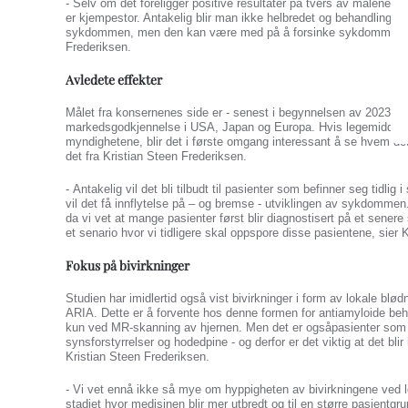
- Selv om det foreligger positive resultater på tvers av målene, ser
er kjempestor. Antakelig blir man ikke helbredet og behandlingen
sykdommen, men den kan være med på å forsinke sykdommens utv
Frederiksen.
Avledete effekter
Målet fra konsernenes side er - senest i begynnelsen av 2023- 
markedsgodkjennelse i USA, Japan og Europa. Hvis legemiddelet 
myndighetene, blir det i første omgang interessant å se hvem det 
det fra Kristian Steen Frederiksen.
- Antakelig vil det bli tilbudt til pasienter som befinner seg tidlig
vil det få innflytelse på – og bremse - utviklingen av sykdommen.
da vi vet at mange pasienter først blir diagnostisert på et sener
et senario hvor vi tidligere skal oppspore disse pasientene, sier
Fokus på bivirkninger
Studien har imidlertid også vist bivirkninger i form av lokale blød
ARIA. Dette er å forvente hos denne formen for antiamyloide beh
kun ved MR-skanning av hjernen. Men det er ogsåpasienter so
synsforstyrrelser og hodedpine - og derfor er det viktig at det bli
Kristian Steen Frederiksen.
- Vi vet ennå ikke så mye om hyppigheten av bivirkningene ved l
stadiet hvor medisinen blir mer utbredt og til en større pasientgr