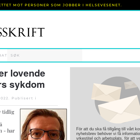
RETTET MOT PERSONER SOM JOBBER I HELSEVESENET.
BAT
er lovende
rs sykdom
2022
. Publisert i
tidlig
å
För att du ska få tillgång till vårt k
n - har
nyhetsbrev behöver vi få informati
yrkestitel och arbetsplats, för att ve