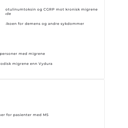
på botulinumtoksin og CGRP mot kronisk migrene
drende
er risikoen for demens og andre sykdommer
s personer med migrene
riodisk migrene enn Vydura
mer for pasienter med MS