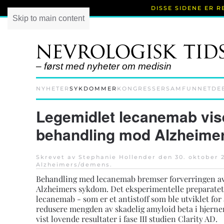
DISSE SIDENE ER 
Skip to main content
– først med nyheter om medisin
NYHETER
SYKDOMMER
KONGRESSER
SAMFUNNET
DE
Legemidlet lecanemab vis
behandling mod Alzheime
Skrevet av Stephanie Hollender den
30. oktober 
Alzheimers/demens
.
Behandling med lecanemab bremser forverringen av 
Alzheimers sykdom. Det eksperimentelle preparatet
lecanemab - som er et antistoff som ble utviklet for 
redusere mengden av skadelig amyloid beta i hjerne
vist lovende resultater i fase III studien Clarity AD.