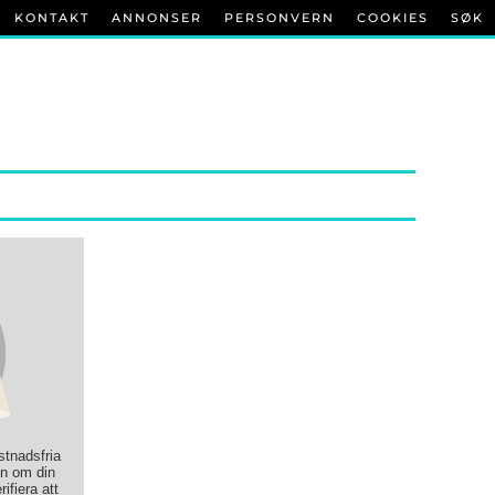
KONTAKT
ANNONSER
PERSONVERN
COOKIES
SØK
ostnadsfria
on om din
rifiera att