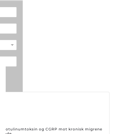
på botulinumtoksin og CGRP mot kronisk migrene
drende