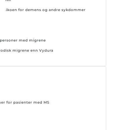
er risikoen for demens og andre sykdommer
s personer med migrene
riodisk migrene enn Vydura
mer for pasienter med MS