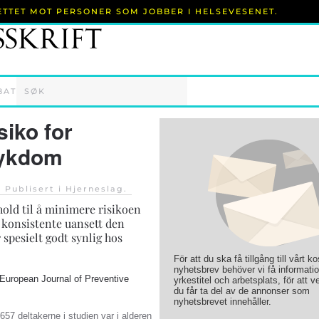
RETTET MOT PERSONER SOM JOBBER I HELSEVESENET.
BAT
siko for
sykdom
. Publisert i
Hjerneslag
.
hold til å minimere risikoen
 konsistente uansett den
 spesielt godt synlig hos
För att du ska få tillgång till vårt k
nyhetsbrev behöver vi få informati
European Journal of Preventive
yrkestitel och arbetsplats, för att ve
du får ta del av de annonser som
nyhetsbrevet innehåller.
657 deltakerne i studien var i alderen