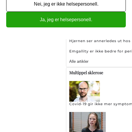
Nei, jeg er ikke helsepersonell.
orgenmosjon, da dette er et ganske nytt
ende anbefalingene ved å bare
Sjeldent hodepinetilstand øk
m morgenen, sier studiens
Ja, jeg er helsepersonell.
Hjernen ser annerledes ut ho
Emgallity er ikke bedre for pe
Alle artikler
Multippel sklerose
Covid-19 gir ikke mer sympto