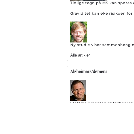
Tidlige tegn på MS kan spores 
Graviditet kan øke risikoen f
Ny studie viser sammenheng me
Alle artikler
Alzheimers/demens
Stoff fra granatepler forbedr
Stor skuffelse: EMA setter br
127 legemidler testes ut som 