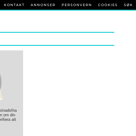
KONTAKT
ANNONSER
PERSONVERN
COOKIES
SØK
ostnadsfria
on om din
rifiera att