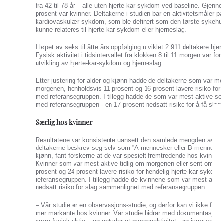
fra 42 til 78 år – alle uten hjerte-kar-sykdom ved baseline. Gjen
prosent var kvinner. Deltakerne i studien bar en aktivitetsmåler 
kardiovaskulær sykdom, som ble definert som den første sykehus
kunne relateres til hjerte-kar-sykdom eller hjerneslag.
I løpet av seks til åtte års oppfølging utviklet 2.911 deltakere hj
Fysisk aktivitet i tidsintervallet fra klokken 8 til 11 morgen var 
utvikling av hjerte-kar-sykdom og hjerneslag.
Etter justering for alder og kjønn hadde de deltakerne som var mes
morgenen, henholdsvis 11 prosent og 16 prosent lavere risiko f
med referansegruppen. I tillegg hadde de som var mest aktive 
med referansegruppen - en 17 prosent nedsatt risiko for å få slag
Særlig hos kvinner
Resultatene var konsistente uansett den samlede mengden av dag
deltakerne beskrev seg selv som ”A-mennesker eller B-mennesker.
kjønn, fant forskerne at de var spesielt fremtredende hos kvinner
Kvinner som var mest aktive tidlig om morgenen eller sent om 
prosent og 24 prosent lavere risiko for hendelig hjerte-kar-syk
referansegruppen. I tillegg hadde de kvinnene som var mest akt
nedsatt risiko for slag sammenlignet med referansegruppen.
– Vår studie er en observasjons-studie, og derfor kan vi ikke f
mer markante hos kvinner. Vår studie bidrar med dokumentasjon 
være fysisk aktiv – og antyder at morgenaktivitet - og især sen