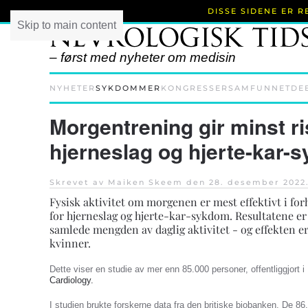
DISSE SIDENE ER 
Skip to main content
– først med nyheter om medisin
NYHETER
SYKDOMMER
KONGRESSER
SAMFUNNET
DE
Morgentrening gir minst ri
hjerneslag og hjerte-kar-
Skrevet av Maiken Skeem den
28. desember 2022
Fysisk aktivitet om morgenen er mest effektivt i for
for hjerneslag og hjerte-kar-sykdom. Resultatene er
samlede mengden av daglig aktivitet - og effekten er
kvinner.
Dette viser en studie av mer enn 85.000 personer, offentliggjort i
Cardiology.
I studien brukte forskerne data fra den britiske biobanken. De 86.