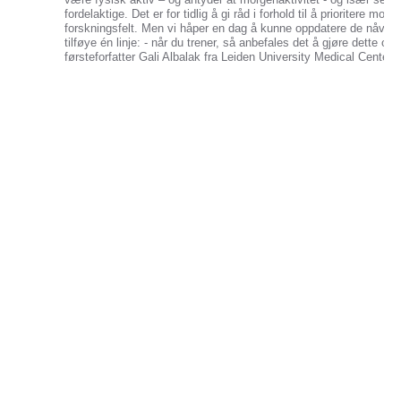
fordelaktige. Det er for tidlig å gi råd i forhold til å prioritere m
forskningsfelt. Men vi håper en dag å kunne oppdatere de nåvær
tilføye én linje: - når du trener, så anbefales det å gjøre dette o
førsteforfatter Gali Albalak fra Leiden University Medical Center.