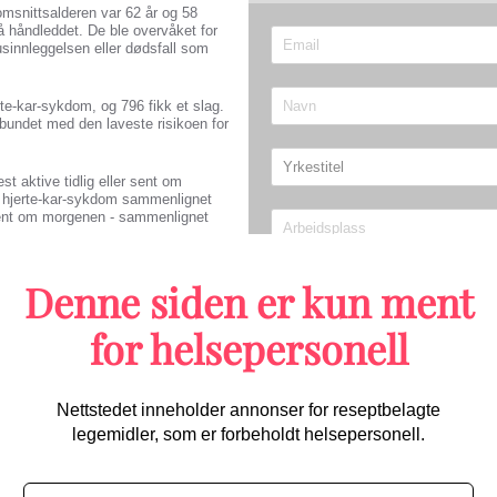
nomsnittsalderen var 62 år og 58
på håndleddet. De ble overvåket for
innleggelsen eller dødsfall som
erte-kar-sykdom, og 796 fikk et slag.
forbundet med den laveste risikoen for
t aktive tidlig eller sent om
or hjerte-kar-sykdom sammenlignet
sent om morgenen - sammenlignet
.
Denne siden er kun ment
Send
lige aktiviteter, og uansett om
for helsepersonell
” Da resultatene ble analysert etter
 - men ikke-signifikante for menn.
Migrene/hodepine
morgenen, hadde henholdsvis 22
dom sammenlignet med
ive sent om morgenen, en 35 prosent
Nettstedet inneholder annonser for reseptbelagte
legemidler, som er forbeholdt helsepersonell.
orklare hvorfor sammenhengene var
for de helsemessige fordelene ved å
Første randomiserte studien 
starter opp: Kan bli praksisen
 morgen-aktivitet - kan være den mest