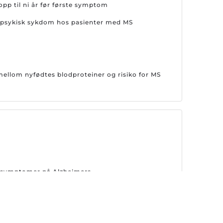
opp til ni år før første symptom
or psykisk sykdom hos pasienter med MS
llom nyfødtes blodproteiner og risiko for MS
er symptomer på Alzheimers
emsene på nytt Alzheimer-legemiddel i Europa
behandling for Alzheimers